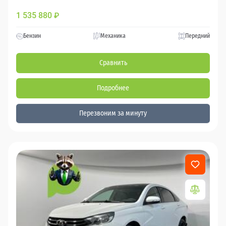
1 535 880
₽
Бензин
Механика
Передний
Сравнить
Подробнее
Перезвоним за минуту