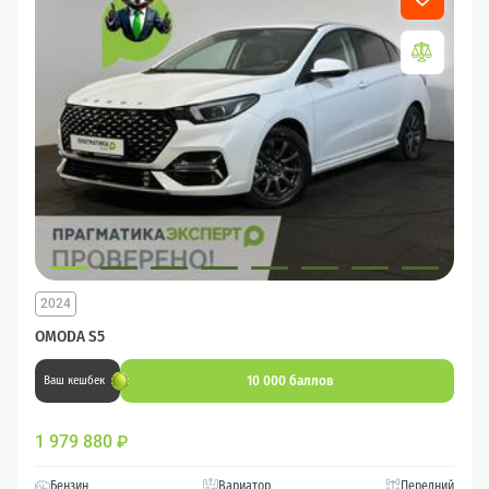
2024
OMODA S5
10 000 баллов
Ваш кешбек
1 979 880
₽
Бензин
Вариатор
Передний