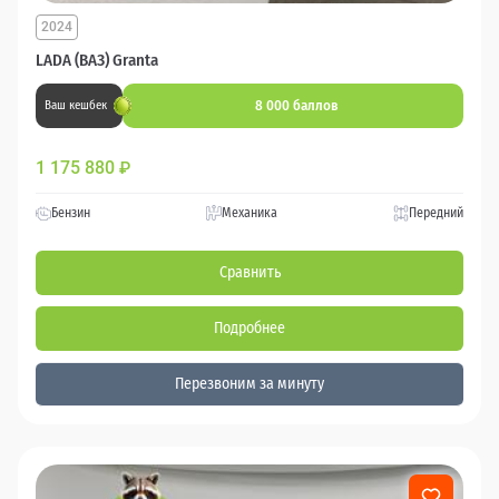
2024
LADA (ВАЗ) Granta
8 000 баллов
Ваш кешбек
1 175 880
₽
Бензин
Механика
Передний
Сравнить
Подробнее
Перезвоним за минуту