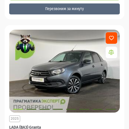
Перезвоним за минуту
2025
LADA (ВАЗ) Granta