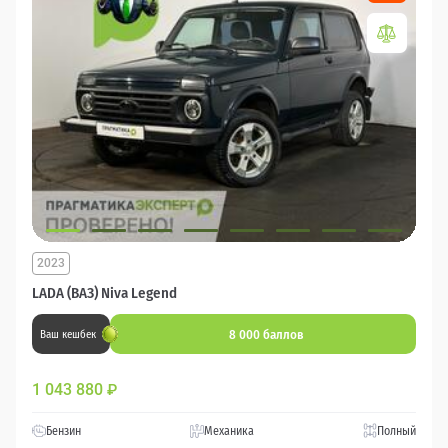
2023
LADA (ВАЗ) Niva Legend
8 000 баллов
Ваш кешбек
1 043 880
₽
Бензин
Механика
Полный