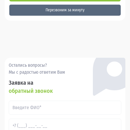
Перезвоним за минуту
Остались вопросы?
Мы с радостью ответим Вам
Заявка на
обратный звонок