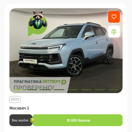
2023
Москвич 3
10 000 баллов
Ваш кешбек