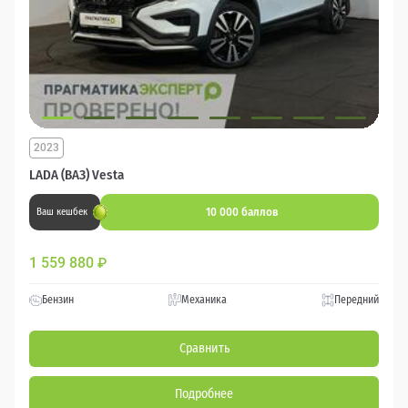
2023
LADA (ВАЗ) Vesta
10 000 баллов
Ваш кешбек
1 559 880
₽
Бензин
Механика
Передний
Сравнить
Подробнее