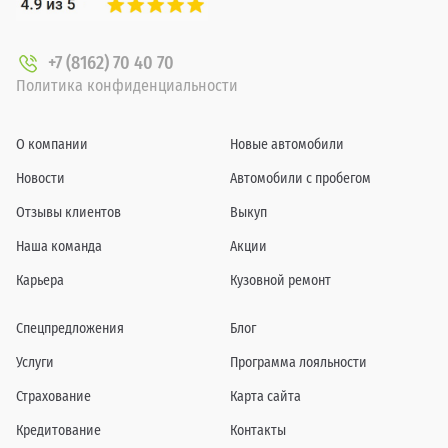
+7 (8162) 70 40 70
Политика конфиденциальности
О компании
Новые автомобили
Новости
Автомобили с пробегом
Отзывы клиентов
Выкуп
Наша команда
Акции
Карьера
Кузовной ремонт
Спецпредложения
Блог
Услуги
Программа лояльности
Страхование
Карта сайта
Кредитование
Контакты