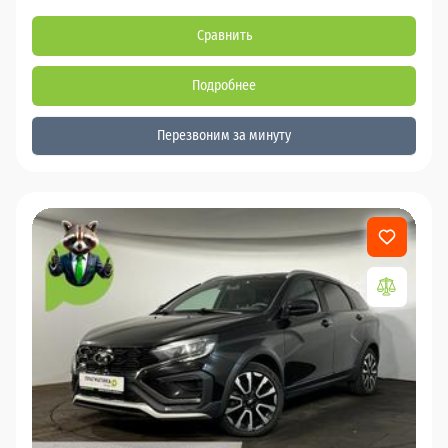
Сравнить
Подробнее
Перезвоним за минуту