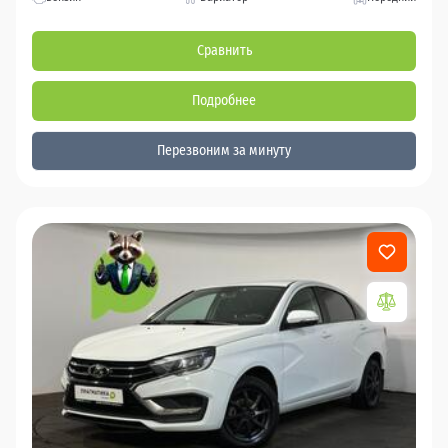
Сравнить
Подробнее
Перезвоним за минуту