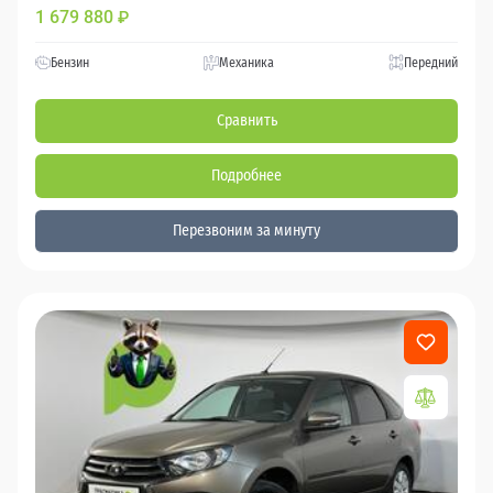
1 679 880
₽
Бензин
Механика
Передний
Сравнить
Подробнее
Перезвоним за минуту