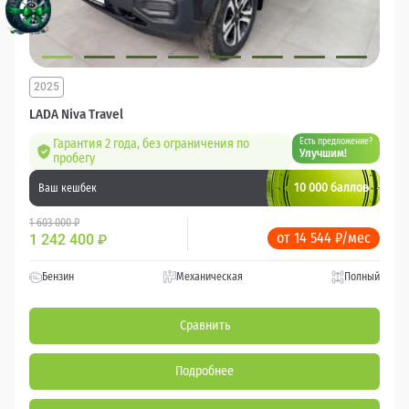
2025
LADA Niva Travel
Гарантия 2 года, без ограничения по
Есть предложение?
Улучшим!
пробегу
10 000 баллов
Ваш кешбек
1 603 000 ₽
от 14 544 ₽/мес
1 242 400
₽
Бензин
Механическая
Полный
Сравнить
Подробнее