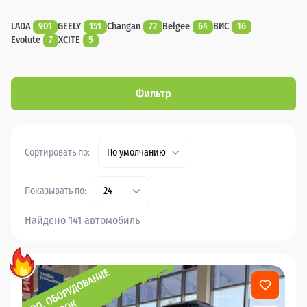
LADA
901
GEELY
151
Changan
72
Belgee
64
ВИС
16
Evolute
7
XCITE
5
Фильтр
Сортировать по:
По умолчанию
Показывать по:
24
Найдено 141 автомобиль