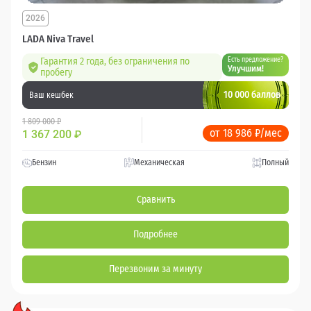
2026
LADA Niva Travel
Гарантия 2 года, без ограничения по
Есть предложение?
Улучшим!
пробегу
10 000 баллов
Ваш кешбек
1 809 000 ₽
от 18 986 ₽/мес
1 367 200
₽
Бензин
Механическая
Полный
Сравнить
Подробнее
Перезвоним за минуту