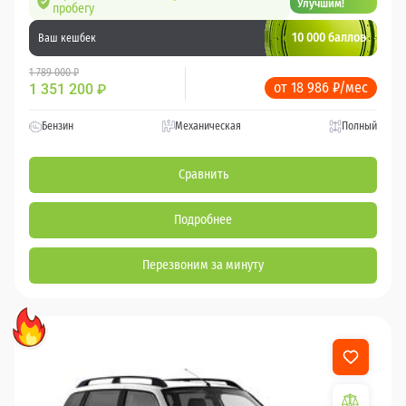
Улучшим!
пробегу
10 000 баллов
Ваш кешбек
1 789 000 ₽
от 18 986 ₽/мес
1 351 200
₽
Бензин
Механическая
Полный
Сравнить
Подробнее
Перезвоним за минуту