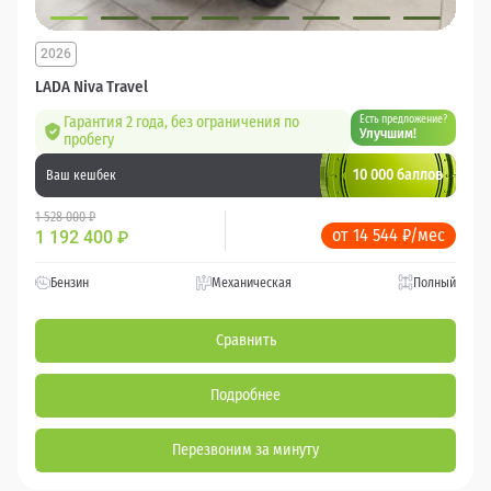
2026
LADA Niva Travel
Гарантия 2 года, без ограничения по
Есть предложение?
Улучшим!
пробегу
10 000 баллов
Ваш кешбек
1 528 000 ₽
от 14 544 ₽/мес
1 192 400
₽
Бензин
Механическая
Полный
Сравнить
Подробнее
Перезвоним за минуту