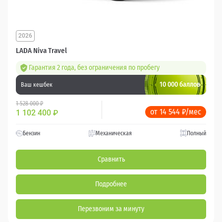
2026
LADA Niva Travel
Гарантия 2 года, без ограничения по пробегу
10 000 баллов
Ваш кешбек
1 528 000 ₽
от 14 544 ₽/мес
1 102 400
₽
Бензин
Механическая
Полный
Сравнить
Подробнее
Перезвоним за минуту