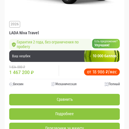
2026
LADA Niva Travel
Гарантия 2 года, без ограничения по
Есть предложение?
Улучшим!
пробегу
10 000 баллов
Ваш кешбек
1 834 000 ₽
от 18 986 ₽/мес
1 467 200
₽
Бензин
Механическая
Полный
Сравнить
Подробнее
Перезвоним за минуту