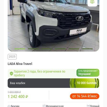
2025
LADA Niva Travel
Гарантия 2 года, без ограничения по
Есть предложение?
Улучшим!
пробегу
10 000 баллов
Ваш кешбек
1 603 000 ₽
от 14 544 ₽/мес
1 242 400
₽
Бензин
Механическая
Полный