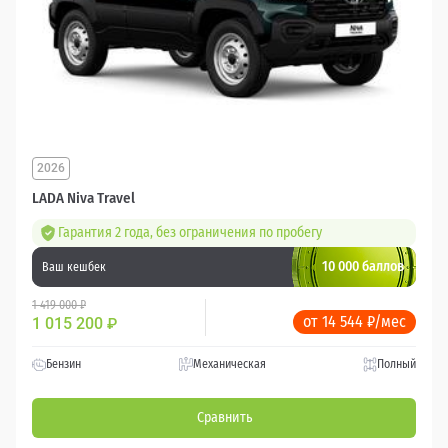
2026
LADA Niva Travel
Гарантия 2 года, без ограничения по пробегу
10 000 баллов
Ваш кешбек
1 419 000 ₽
от 14 544 ₽/мес
1 015 200
₽
Бензин
Механическая
Полный
Сравнить