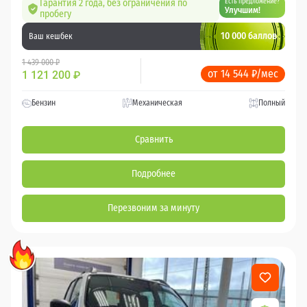
Гарантия 2 года, без ограничения по
Есть предложение?
Улучшим!
пробегу
10 000 баллов
Ваш кешбек
1 439 000 ₽
от 14 544 ₽/мес
1 121 200
₽
Бензин
Механическая
Полный
Сравнить
Подробнее
Перезвоним за минуту