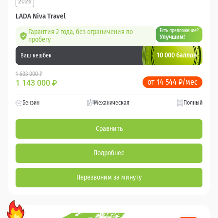
2026
LADA Niva Travel
Гарантия 2 года, без ограничения по
Есть предложение?
Улучшим!
пробегу
10 000 баллов
Ваш кешбек
1 603 000 ₽
от 14 544 ₽/мес
1 143 000
₽
Бензин
Механическая
Полный
Сравнить
Подробнее
Перезвоним за минуту