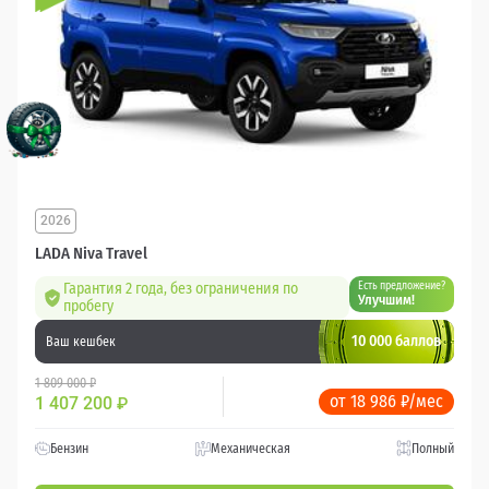
2026
LADA Niva Travel
Гарантия 2 года, без ограничения по
Есть предложение?
Улучшим!
пробегу
10 000 баллов
Ваш кешбек
1 809 000 ₽
от 18 986 ₽/мес
1 407 200
₽
Бензин
Механическая
Полный