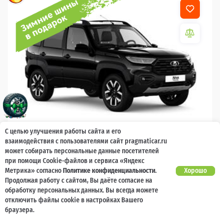
С целью улучшения работы сайта и его
взаимодействия с пользователями сайт pragmaticar.ru
2026
может собирать персональные данные посетителей
LADA Niva Travel
при помощи Cookie-файлов и сервиса «Яндекс
Метрика» согласно
Политике конфиденциальности
.
Хорошо
Гарантия 2 года, без ограничения по
Есть предложение?
Продолжая работу с сайтом, Вы даёте согласие на
Улучшим!
пробегу
обработку персональных данных. Вы всегда можете
отключить файлы cookie в настройках Вашего
10 000 баллов
Ваш кешбек
браузера.
1 789 000 ₽