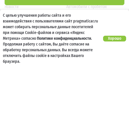
Новости
Автомобили с пробегом
С целью улучшения работы сайта и его
Отзывы клиентов
Выкуп
взаимодействия с пользователями сайт pragmaticar.ru
Наша команда
Акции
может собирать персональные данные посетителей
при помощи Cookie-файлов и сервиса «Яндекс
Карьера
Кузовной ремонт
Метрика» согласно
Политике конфиденциальности
.
Хорошо
Продолжая работу с сайтом, Вы даёте согласие на
обработку персональных данных. Вы всегда можете
Спецпредложения
Блог
отключить файлы cookie в настройках Вашего
Услуги
Программа лояльности
браузера.
Страхование
Карта сайта
Кредитование
Контакты
Помощь при ДТП
Информация о технических характеристиках, составе комплектаций, цветовой
гамме и стоимости автомобилей, а также действующих акциях, сроках и условиях
их проведения, указанных на сайте www.pragmaticar.ru, носит информационный
характер и ни при каких условиях не является публичной офертой,