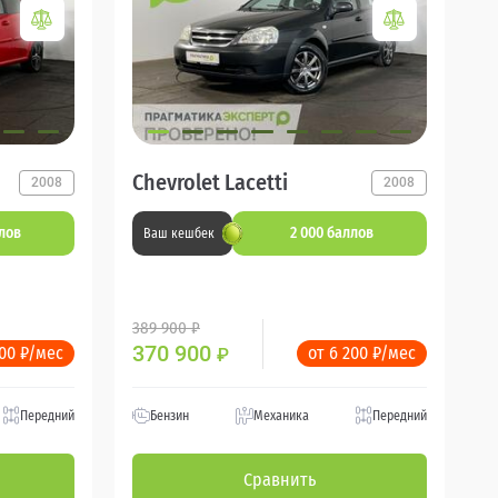
Chevrolet Lacetti
2008
2008
ллов
2 000 баллов
Ваш кешбек
389 900 ₽
370 900
200 ₽/мес
от 6 200 ₽/мес
₽
Передний
Бензин
Механика
Передний
Сравнить