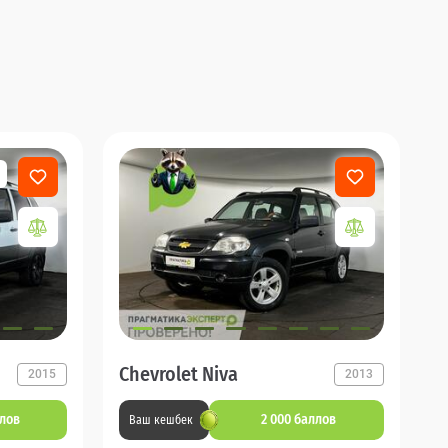
Chevrolet Niva
2015
2013
ллов
2 000 баллов
Ваш кешбек