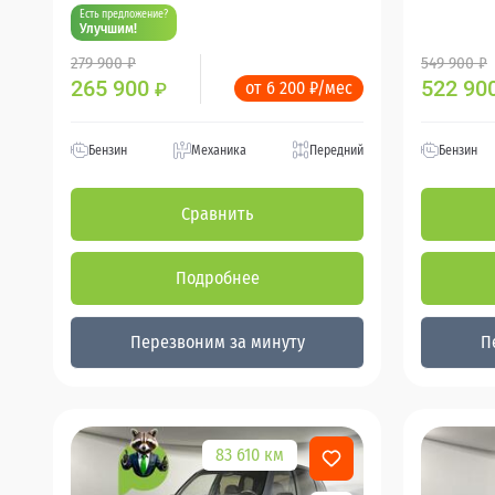
Есть предложение?
Улучшим!
279 900 ₽
549 900 ₽
265 900
522 90
от 6 200 ₽/мес
₽
Бензин
Механика
Передний
Бензин
Сравнить
Подробнее
Перезвоним за минуту
П
83 610 км