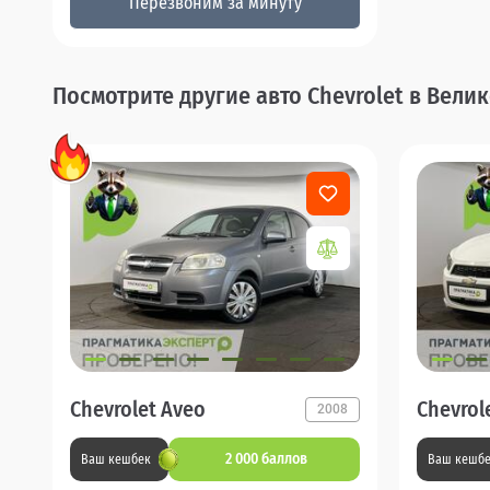
Перезвоним за минуту
Посмотрите другие авто Chevrolet в Вели
Chevrolet Aveo
Chevrol
2008
2 000 баллов
Ваш кешбек
Ваш кешб