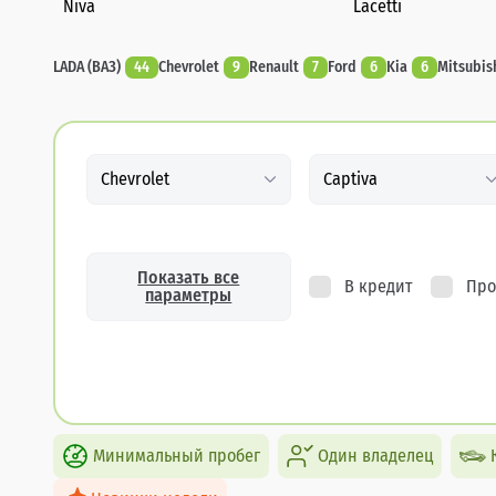
Niva
Lacetti
LADA (ВАЗ)
44
Chevrolet
9
Renault
7
Ford
6
Kia
6
Mitsubis
Chevrolet
Captiva
Показать все
В кредит
Про
параметры
Минимальный пробег
Один владелец