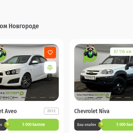
ком Новгороде
87 116 км
et Aveo
Chevrolet Niva
2012
5 000 баллов
5 000 ба
ек
Ваш кешбек