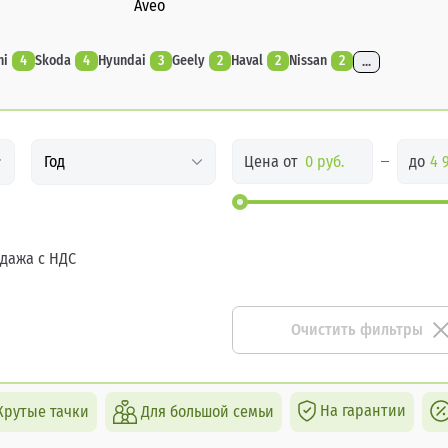
Aveo
hi
4
Skoda
4
Hyundai
3
Geely
2
Haval
2
Nissan
2
...
Цена от
до
Год
дажа с НДС
Очистить фильтры
На гарантии
Крутые тачки
Для большой семьи