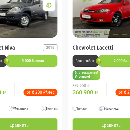
et Niva
Chevrolet Lacetti
2015
5 000 баллов
2 000 ба
ек
Ваш кешбек
Есть предложение?
Улучшим!
379 900 ₽
0
360 900
от 6 200 ₽/мес
от 6 
₽
₽
Механика
Полный
Бензин
Механика
Сравнить
Сравнить