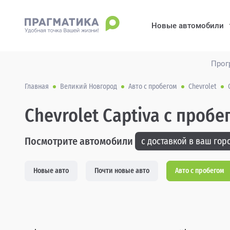
Новые автомобили
Прог
Главная
Великий Новгород
Авто с пробегом
Chevrolet
Chevrolet Captiva с проб
Посмотрите автомобили
с доставкой в ваш горо
Новые авто
Почти новые авто
Авто с пробегом