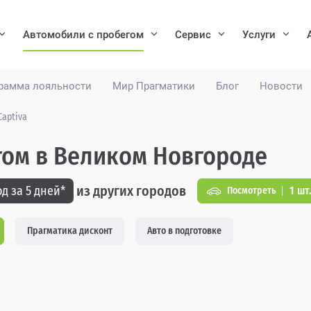
Автомобили с пробегом
Сервис
Услуги
рамма лояльности
Мир Прагматики
Блог
Новости
Captiva
егом в Великом Новгороде
из других городов
д за 5 дней*
1 шт
Посмотреть
Прагматика дисконт
Авто в подготовке