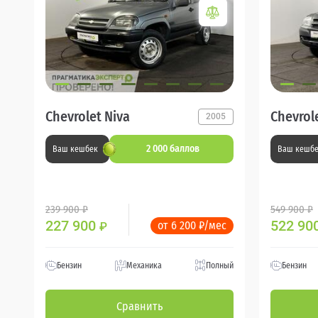
Chevrolet Niva
Chevrol
2005
2 000 баллов
Ваш кешбек
Ваш кешб
239 900 ₽
549 900 ₽
227 900
522 90
от 6 200 ₽/мес
₽
Бензин
Механика
Полный
Бензин
Сравнить