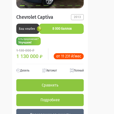
Chevrolet Captiva
2013
8 000 баллов
Ваш кешбек
Есть предложение?
Улучшим!
1 130 000 ₽
1 130 000
от 11 231 ₽/мес
₽
Дизель
Автомат
Полный
Сравнить
Подробнее