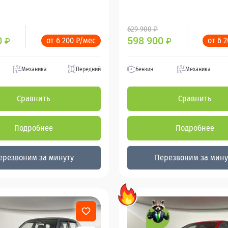
629 900 ₽
0
598 900
от 6 200 ₽/мес
от 6 
₽
₽
Механика
Передний
Бензин
Механика
Сравнить
Сравнить
Подробнее
Подробнее
ерезвоним за минуту
Перезвоним за мину