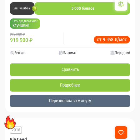
5 000 баллов
Ваш кешбек
Есть предложение?
Улучшим!
919 900 ₽
от 9 358 ₽/мес
919 900
₽
Бензин
Автомат
Передний
Сравнить
Подробнее
Перезвоним за минуту
2018
68 000 км
Kia Ceed