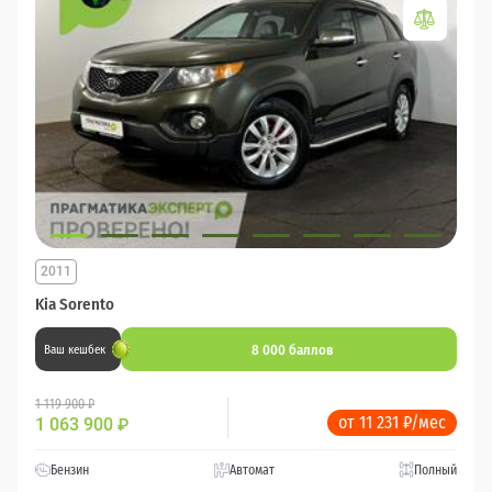
2011
Kia Sorento
8 000 баллов
Ваш кешбек
1 119 900 ₽
от 11 231 ₽/мес
1 063 900
₽
Бензин
Автомат
Полный