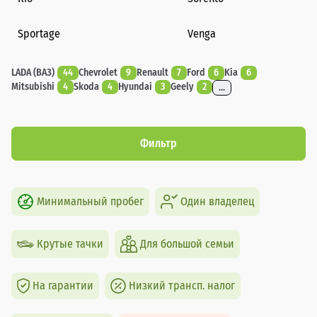
Sportage
Venga
LADA (ВАЗ)
44
Chevrolet
9
Renault
7
Ford
6
Kia
6
Mitsubishi
4
Skoda
4
Hyundai
3
Geely
2
...
Фильтр
Минимальный пробег
Один владелец
Крутые тачки
Для большой семьи
На гарантии
Низкий трансп. налог