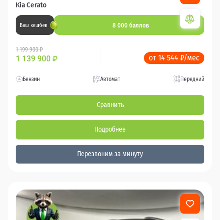
Kia Cerato
8 000 баллов
Ваш кешбек
1 199 900 ₽
от 14 544 ₽/мес
1 139 900
₽
Бензин
Автомат
Передний
Сравнить
Подробнее
Перезвоним за минуту