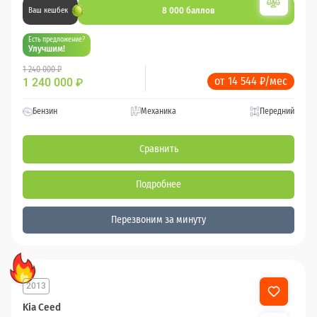
8 000 баллов
Ваш кешбек
Есть предложение?
Улучшим!
1 240 000 ₽
от 14 544 ₽/мес
1 240 000
₽
Бензин
Механика
Передний
Сравнить
Подробнее
Перезвоним за минуту
2013
Kia Ceed