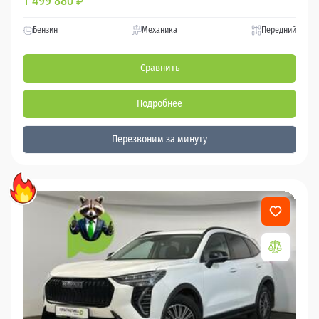
1 499 880
₽
Бензин
Механика
Передний
Сравнить
Подробнее
Перезвоним за минуту