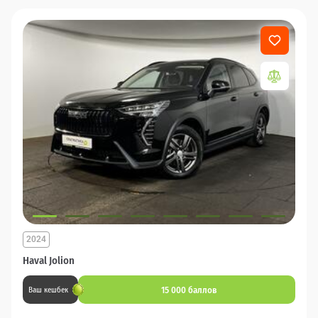
2024
Haval Jolion
15 000 баллов
Ваш кешбек