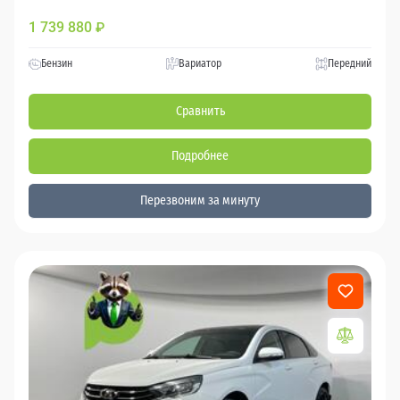
1 739 880
₽
Бензин
Вариатор
Передний
Сравнить
Подробнее
Перезвоним за минуту