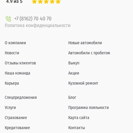
+7 (8162) 70 40 70
Политика конфиденциальности
О компании
Новые автомобили
Новости
Автомобили с пробегом
Отзывы клиентов
Выкуп
Наша команда
Акции
Карьера
Кузовной ремонт
Спецпредложения
Блог
Услуги
Программа лояльности
Страхование
Карта сайта
Кредитование
Контакты