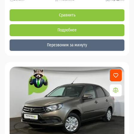
Сравнить
Подробнее
Перезвоним за минуту