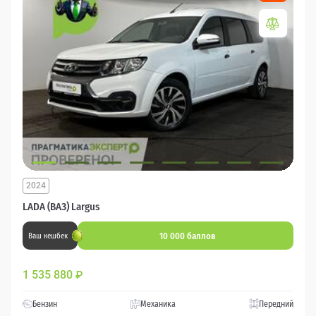
2024
LADA (ВАЗ) Largus
10 000 баллов
Ваш кешбек
1 535 880
₽
Бензин
Механика
Передний