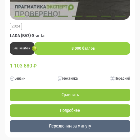
2024
LADA (ВАЗ) Granta
8 000 баллов
Ваш кешбек
1 103 880
₽
Бензин
Механика
Передний
Сравнить
Подробнее
Перезвоним за минуту