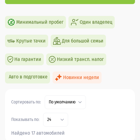
Минимальный пробег
Один владелец
Крутые тачки
Для большой семьи
На гарантии
Низкий трансп. налог
Авто в подготовке
Новинки недели
Сортировать по:
По умолчанию
Показывать по:
24
Найдено 17 автомобилей