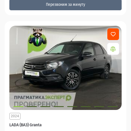
Перезвоним за минуту
2024
LADA (ВАЗ) Granta