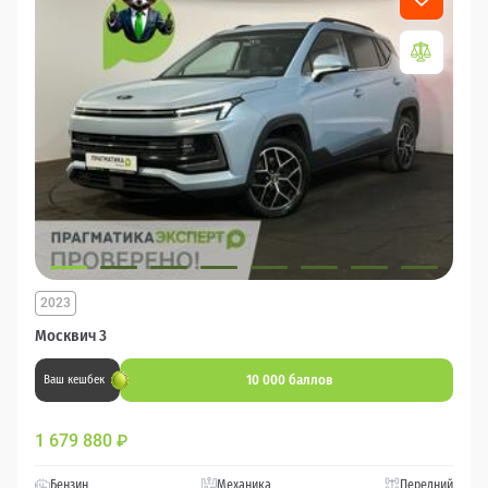
2023
Москвич 3
10 000 баллов
Ваш кешбек
1 679 880
₽
Бензин
Механика
Передний