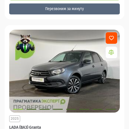
Перезвоним за минуту
2025
LADA (ВАЗ) Granta