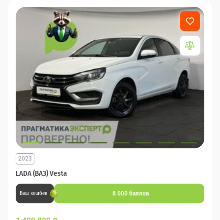
2023
LADA (ВАЗ) Vesta
8 000 баллов
Ваш кешбек