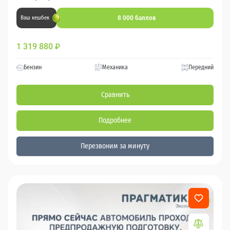
8 000 баллов
Ваш кешбек
1 319 880
₽
Бензин
Механика
Передний
Сравнить
Подробнее
Перезвоним за минуту