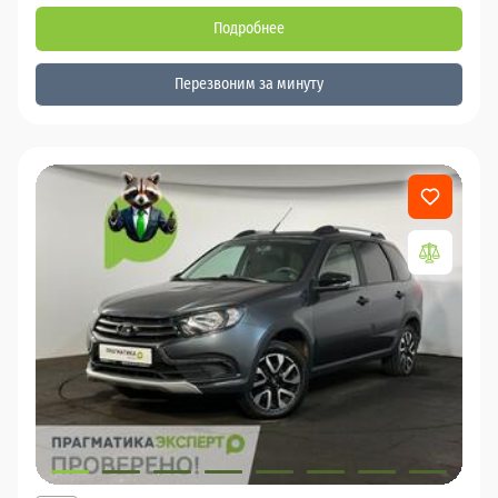
Подробнее
Перезвоним за минуту