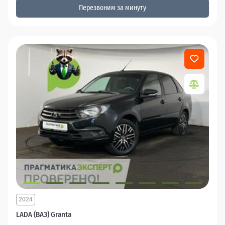
Перезвоним за минуту
2024
LADA (ВАЗ) Granta