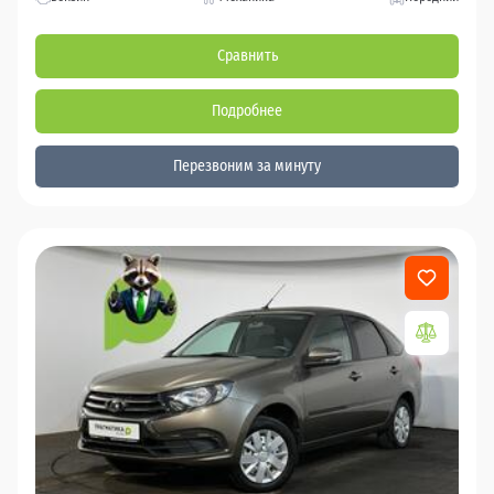
Сравнить
Подробнее
Перезвоним за минуту