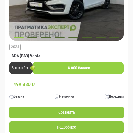
2023
LADA (ВАЗ) Vesta
8 000 баллов
Ваш кешбек
1 499 880
₽
Бензин
Механика
Передний
Сравнить
Подробнее