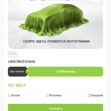
2023
LADA (ВАЗ) Granta
5 000 баллов
Ваш кешбек
947 880
₽
Бензин
Механика
Передний
Сравнить