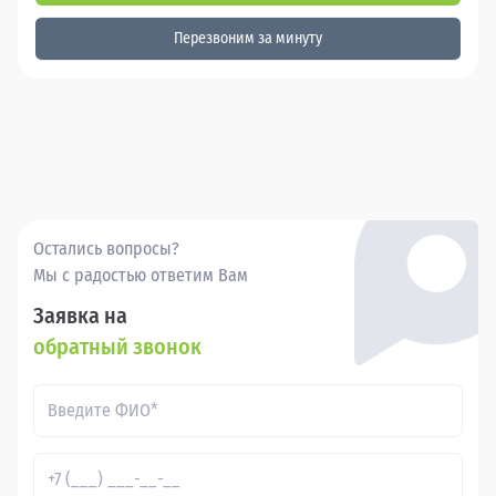
Перезвоним за минуту
Остались вопросы?
Мы с радостью ответим Вам
Заявка на
обратный звонок