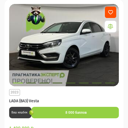
2023
LADA (ВАЗ) Vesta
8 000 баллов
Ваш кешбек