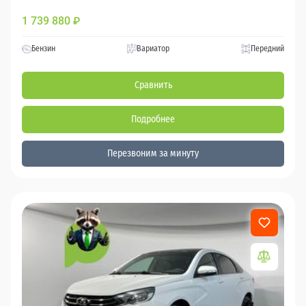
1 739 880
₽
Бензин
Вариатор
Передний
Сравнить
Подробнее
Перезвоним за минуту