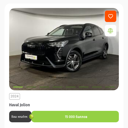
2024
Haval Jolion
15 000 баллов
Ваш кешбек