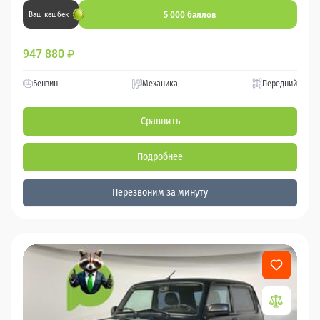
5 000 баллов
Ваш кешбек
947 880
₽
Бензин
Механика
Передний
Сравнить
Подробнее
Перезвоним за минуту