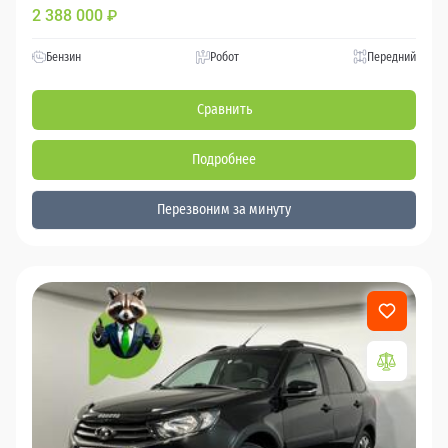
2 388 000
₽
Бензин
Робот
Передний
Сравнить
Подробнее
Перезвоним за минуту