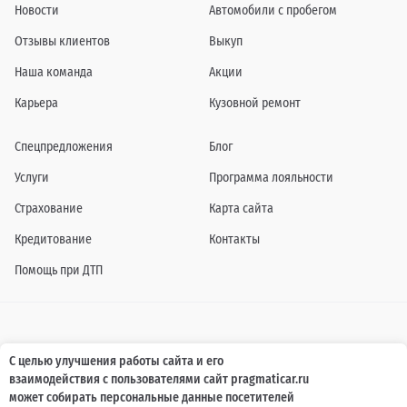
Новости
Автомобили с пробегом
Отзывы клиентов
Выкуп
Наша команда
Акции
Карьера
Кузовной ремонт
Спецпредложения
Блог
Услуги
Программа лояльности
Страхование
Карта сайта
Кредитование
Контакты
Помощь при ДТП
Информация о технических характеристиках, составе комплектаций, цветовой
С целью улучшения работы сайта и его
гамме и стоимости автомобилей, а также действующих акциях, сроках и условиях
взаимодействия с пользователями сайт pragmaticar.ru
их проведения, указанных на сайте www.pragmaticar.ru, носит информационный
характер и ни при каких условиях не является публичной офертой,
может собирать персональные данные посетителей
определяемой положениями пунктом 2 статьи 437 Гражданского кодекса