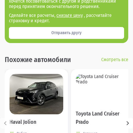
хочется посоветоваться с другом и родственниками
перед принятием окончательного решения.
Сделайте все расчеты,
снизьте цену
, рассчитайте
страховку и кредит.
Отправить другу
Похожие автомобили
Смотреть все
Toyota Land Cruiser
Haval Jolion
Prado