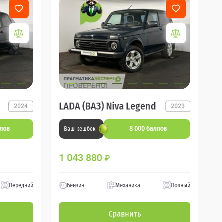
LADA (ВАЗ) Niva Legend
2024
2023
ллов
8 000 баллов
Ваш кешбек
1 043 880
₽
Передний
Бензин
Механика
Полный
Сравнить