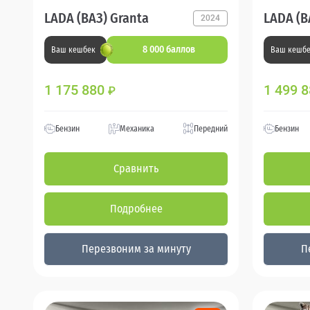
LADA (ВАЗ) Granta
LADA (В
2024
8 000 баллов
Ваш кешбек
Ваш кешб
1 175 880
1 499 
₽
Бензин
Механика
Передний
Бензин
Сравнить
Подробнее
Перезвоним за минуту
П