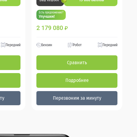
Ваш кешбек
Есть предложение?
Улучшим!
2 179 080
₽
Передний
Бензин
Робот
Передний
Сравнить
Подробнее
ту
Перезвоним за минуту