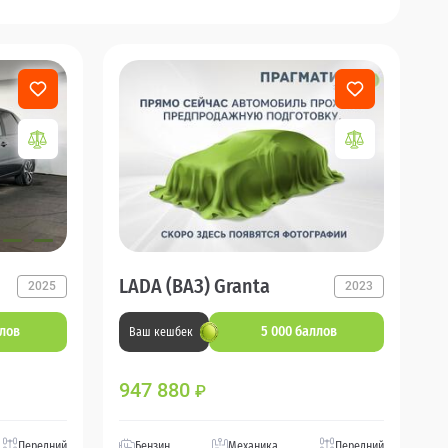
LADA (ВАЗ) Granta
2025
2023
ллов
5 000 баллов
Ваш кешбек
947 880
₽
Передний
Бензин
Механика
Передний