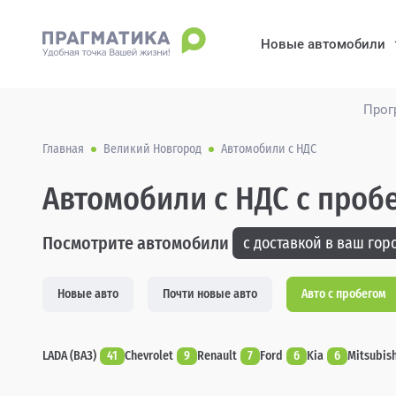
Новые автомобили
Прог
Главная
Великий Новгород
Автомобили с НДС
Автомобили с НДС с проб
Посмотрите автомобили
с доставкой в ваш горо
Новые авто
Почти новые авто
Авто с пробегом
LADA (ВАЗ)
41
Chevrolet
9
Renault
7
Ford
6
Kia
6
Mitsubish