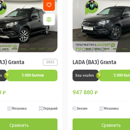
АЗ) Granta
LADA (ВАЗ) Granta
2023
5 000 баллов
5 000 ба
ек
Ваш кешбек
0
947 880
₽
₽
Механика
Передний
Бензин
Механика
Сравнить
Сравнить