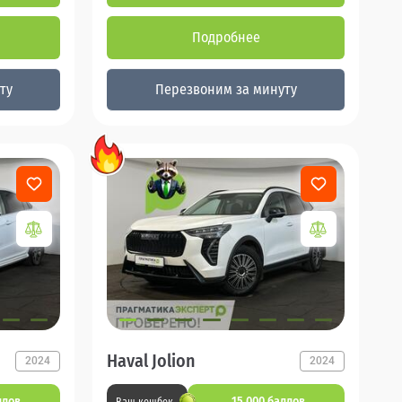
Подробнее
ту
Перезвоним за минуту
Haval Jolion
2024
2024
ллов
15 000 баллов