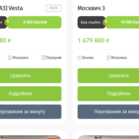
АЗ) Vesta
Москвич 3
2023
8 000 баллов
10 000 ба
ек
Ваш кешбек
880
1 679 880
₽
₽
Механика
Передний
Бензин
Механика
Сравнить
Сравнить
Подробнее
Подробнее
ерезвоним за минуту
Перезвоним за мину