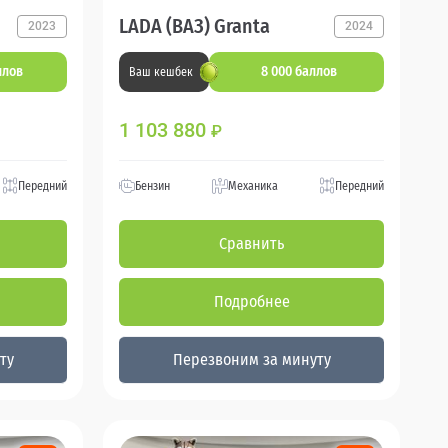
LADA (ВАЗ) Granta
2023
2024
ллов
8 000 баллов
Ваш кешбек
1 103 880
₽
Передний
Бензин
Механика
Передний
Сравнить
Подробнее
ту
Перезвоним за минуту