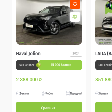
Haval Jolion
LADA (В
2024
15 000 баллов
Ваш кешбек
Ваш кешб
2 388 000
851 88
₽
Бензин
Робот
Передний
Бензин
Сравнить