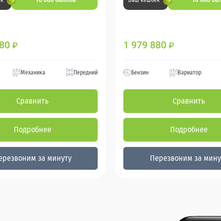
ек
Ваш кешбек
880
1 979 880
₽
₽
Механика
Передний
Бензин
Вариатор
Сравнить
Сравнить
Подробнее
Подробнее
ерезвоним за минуту
Перезвоним за мину