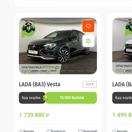
LADA (ВАЗ) Vesta
LADA (В
2024
10 000 баллов
Ваш кешбек
Ваш кешб
1 739 880
1 499 
₽
Бензин
Вариатор
Передний
Бензин