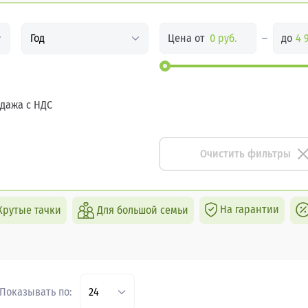
Цена от
до
Год
дажа с НДС
Очистить фильтры
На гарантии
Крутые тачки
Для большой семьи
Показывать по:
24