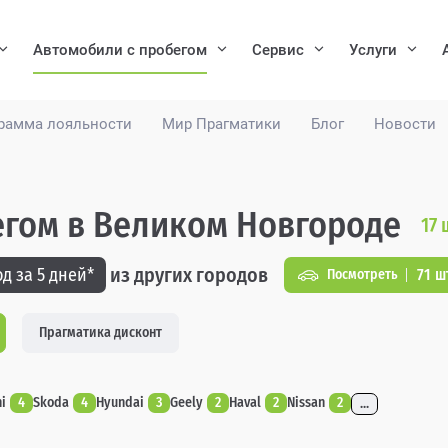
Автомобили с пробегом
Сервис
Услуги
рамма лояльности
Мир Прагматики
Блог
Новости
егом в Великом Новгороде
17
из других городов
д за 5 дней*
71 ш
Посмотреть
Прагматика дисконт
i
4
Skoda
4
Hyundai
3
Geely
2
Haval
2
Nissan
2
...