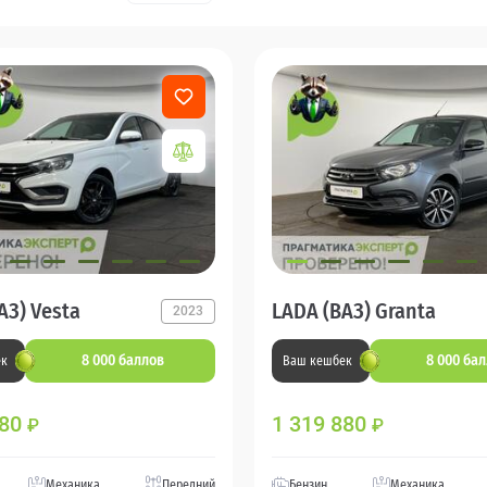
АЗ) Vesta
LADA (ВАЗ) Granta
2023
8 000 баллов
8 000 ба
ек
Ваш кешбек
880
1 319 880
₽
₽
Механика
Передний
Бензин
Механика