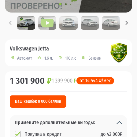
Volkswagen Jetta
Автомат
1.6 л.
110 л.с
Бензин
1 301 900
₽
1 399 900
₽
от 14 544 ₽/мес
Ваш кешбэк 8 000 баллов
Примените дополнительные выгоды:
Покупка в кредит
до
42 000
₽