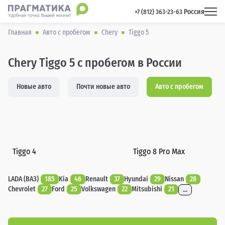
Россия
 +7 (812) 363-23-63 
Главная
Авто с пробегом
Chery
Tiggo 5
Chery Tiggo 5 с пробегом в России
Новые авто
Почти новые авто
Авто с пробегом
Tiggo 4
Tiggo 8 Pro Max
LADA (ВАЗ)
185
Kia
46
Renault
37
Hyundai
29
Nissan
28
Chevrolet
27
Ford
25
Volkswagen
22
Mitsubishi
21
...