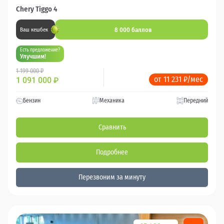
Chery Tiggo 4
8 000 баллов
Ваш кешбек
Есть предложение?
Улучшим!
1 199 000 ₽
от 11 231 ₽/мес
1 091 000
₽
Бензин
Механика
Передний
Сравнить
Подробнее
Перезвоним за минуту