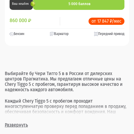
5 000 баллов
Ваш кешбек
860 000
₽
от 17 847 ₽/мес
Бензин
Вариатор
Передний привод
Выбирайте бу Чери Тигго 5 в в России от дилерских
центров Прагматика. Мы предлагаем отличные цены на
Chery Tiggo 5 с пробегом, гарантируя высокое качество и
надежность каждого автомобиля.
Каждый Chery Tiggo 5 с пробегом проходит
многоступенчатую проверку перед попаданием в продажу,
обеспечивая безопасность и комфорт вождения. Наш
ассортимент включает в себя различные комплектации и
года выпуска, позволяя найти идеальный вариант для
Развернуть
каждого клиента.