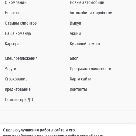
О компании
Новые автомобили
Новости
Автомобили с пробегом
Отзывы клиентов
Выкуп
Наша команда
Акции
Карьера
Кузовной ремонт
Спецпредложения
Блог
Услуги
Программа лояльности
Страхование
Карта сайта
Кредитование
Контакты
Помощь при ДТП
Информация о технических характеристиках, составе комплектаций, цветовой
С целью улучшения работы сайта и его
гамме и стоимости автомобилей, а также действующих акциях, сроках и условиях