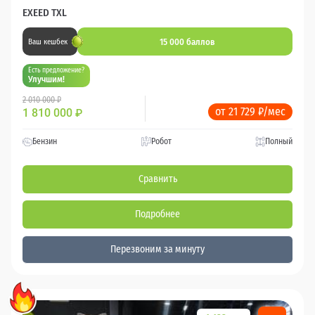
EXEED TXL
15 000 баллов
Ваш кешбек
Есть предложение?
Улучшим!
2 010 000 ₽
от 21 729 ₽/мес
1 810 000
₽
Бензин
Робот
Полный
Сравнить
Подробнее
Перезвоним за минуту