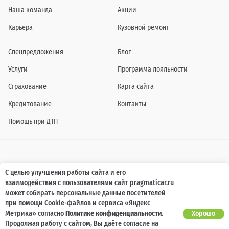
Наша команда
Акции
Карьера
Кузовной ремонт
Спецпредложения
Блог
Услуги
Программа лояльности
Страхование
Карта сайта
Кредитование
Контакты
Помощь при ДТП
Информация о технических характеристиках, составе комплектаций, цветовой
С целью улучшения работы сайта и его
гамме и стоимости автомобилей, а также действующих акциях, сроках и условиях
взаимодействия с пользователями сайт pragmaticar.ru
их проведения, указанных на сайте www.pragmaticar.ru, носит информационный
характер и ни при каких условиях не является публичной офертой,
может собирать персональные данные посетителей
определяемой положениями пунктом 2 статьи 437 Гражданского кодекса
при помощи Cookie-файлов и сервиса «Яндекс
Российской Федерации. Для получения подробной информации обращайтесь к
специалистам нашей компании.
Метрика» согласно
Политике конфиденциальности
.
Хорошо
Продолжая работу с сайтом, Вы даёте согласие на