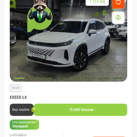
1 133 км
2025
EXEED LX
15 000 баллов
Ваш кешбек
Есть предложение?
Улучшим!
2 179 000 ₽