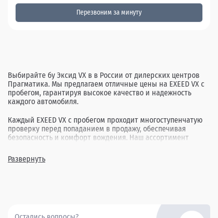
Перезвоним за минуту
Выбирайте бу Эксид VX в в России от дилерских центров
Прагматика. Мы предлагаем отличные цены на EXEED VX с
пробегом, гарантируя высокое качество и надежность
каждого автомобиля.
Каждый EXEED VX с пробегом проходит многоступенчатую
проверку перед попаданием в продажу, обеспечивая
безопасность и комфорт вождения. Наш ассортимент
включает в себя различные комплектации и года выпуска,
позволяя найти идеальный вариант для каждого клиента.
Развернуть
Покупка бу Эксид VX в в России через Прагматика - это
удобно, выгодно и надежно.
Остались вопросы?