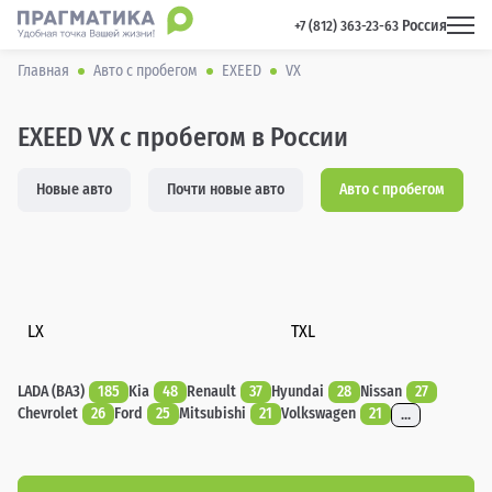
Россия
 +7 (812) 363-23-63 
Главная
Авто с пробегом
EXEED
VX
EXEED VX с пробегом в России
Новые авто
Почти новые авто
Авто с пробегом
LX
TXL
LADA (ВАЗ)
185
Kia
48
Renault
37
Hyundai
28
Nissan
27
Chevrolet
26
Ford
25
Mitsubishi
21
Volkswagen
21
...