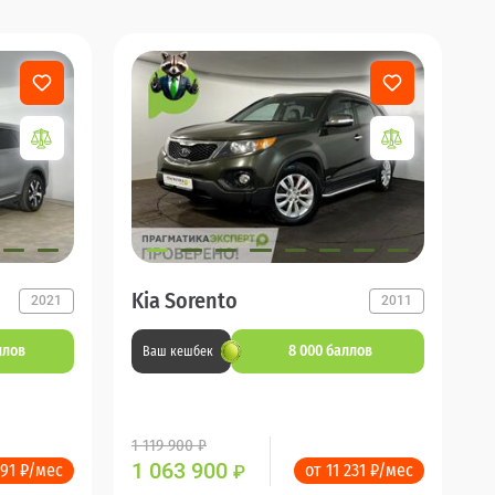
Kia Sorento
2021
2011
ллов
8 000 баллов
Ваш кешбек
1 119 900 ₽
1 063 900
291 ₽/мес
от 11 231 ₽/мес
₽