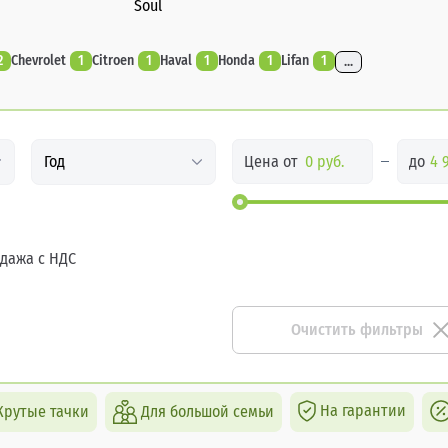
Soul
2
Chevrolet
1
Citroen
1
Haval
1
Honda
1
Lifan
1
...
Цена от
до
Год
дажа с НДС
Очистить фильтры
На гарантии
Крутые тачки
Для большой семьи