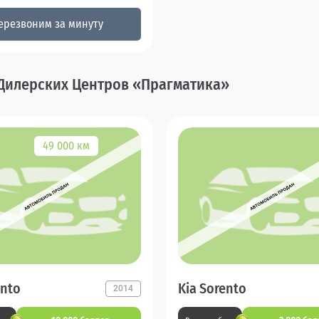
ерезвоним за минуту
 Дилерских Центров «Прагматика»
49 000 км
ento
Kia Sorento
2014