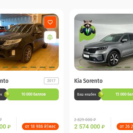
ento
Kia Sorento
2017
10 000 баллов
15 000 ба
ек
Ваш кешбек
₽
2 829 000 ₽
000
2 574 000
от 18 986 ₽/мес
от 26 
₽
₽