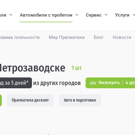
или
Автомобили с пробегом
Сервис
Услуги
рамма лояльности
Мир Прагматики
Блог
Новости
 Петрозаводске
1
шт
из других городов
д за 5 дней*
4 шт
Посмотреть
Прагматика дисконт
Авто в подготовке