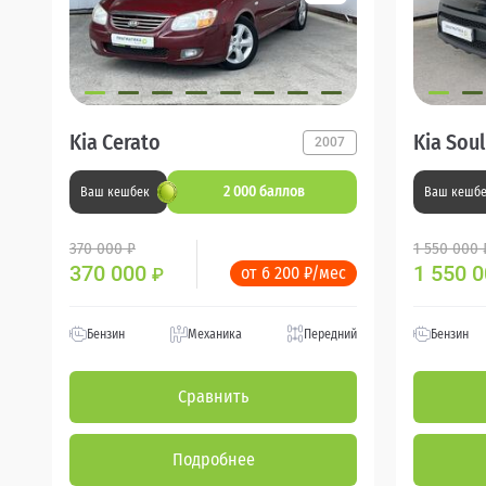
Kia Cerato
Kia Soul
2007
2 000 баллов
Ваш кешбек
Ваш кешб
370 000 ₽
1 550 000 
370 000
1 550 
от 6 200 ₽/мес
₽
Бензин
Механика
Передний
Бензин
Сравнить
Подробнее