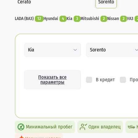
Cerato
Sorento
LADA (ВАЗ)
12
Hyundai
4
Kia
3
Mitsubishi
2
Nissan
2
УАЗ
Kia
Sorento
Показать все
В кредит
Про
параметры
Минимальный пробег
Один владелец