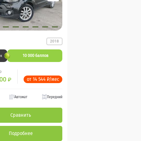
2018
10 000 баллов
ек
₽
000
от 14 544 ₽/мес
₽
Автомат
Передний
Сравнить
Подробнее