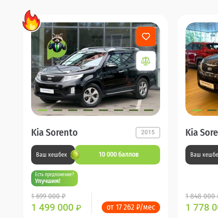
Kia Sorento
Kia Sor
2015
10 000 баллов
Ваш кешбек
Ваш кешб
Есть предложение?
Улучшим!
1 699 000 ₽
1 848 000 
1 499 000
1 778 
от 17 262 ₽/мес
₽