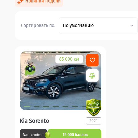
Новинки недели
Сортировать по:
По умолчанию
85 000 км
Kia Sorento
2021
15 000 баллов
Ваш кешбек