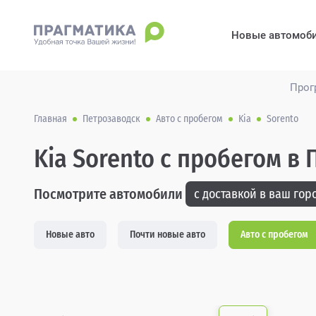
Новые автомоб
Прог
Главная
Петрозаводск
Авто с пробегом
Kia
Sorento
Kia Sorento с пробегом в
Посмотрите автомобили
с доставкой в ваш горо
Новые авто
Почти новые авто
Авто с пробегом