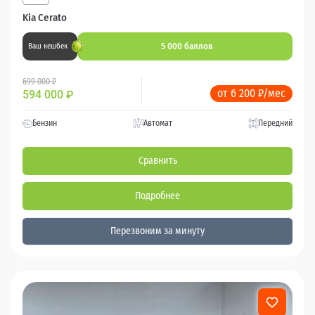
Kia Cerato
5 000 баллов
Ваш кешбек
699 000 ₽
от 6 200 ₽/мес
594 000
₽
Бензин
Автомат
Передний
Сравнить
Подробнее
Перезвоним за минуту