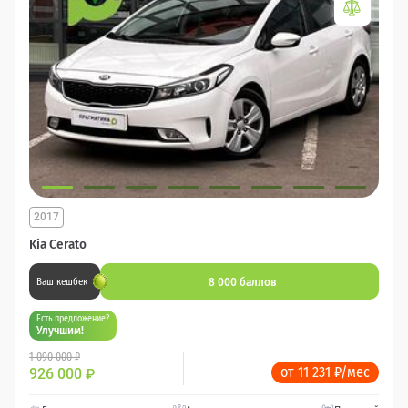
2017
Kia Cerato
8 000 баллов
Ваш кешбек
Есть предложение?
Улучшим!
1 090 000 ₽
от 11 231 ₽/мес
926 000
₽