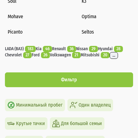
Soul
K3
Mohave
Optima
Picanto
Seltos
LADA (ВАЗ)
183
Kia
46
Renault
36
Nissan
29
Hyundai
28
Chevrolet
27
Ford
26
Volkswagen
21
Mitsubishi
20
...
Фильтр
Минимальный пробег
Один владелец
Крутые тачки
Для большой семьи