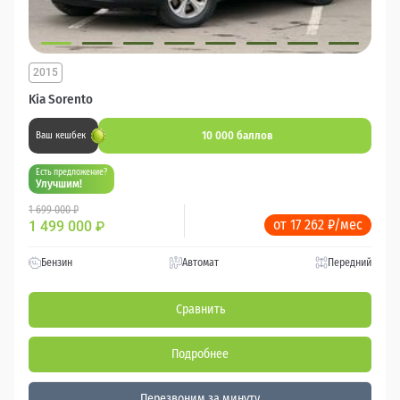
2015
Kia Sorento
10 000 баллов
Ваш кешбек
Есть предложение?
Улучшим!
1 699 000 ₽
от 17 262 ₽/мес
1 499 000
₽
Бензин
Автомат
Передний
Сравнить
Подробнее
Перезвоним за минуту