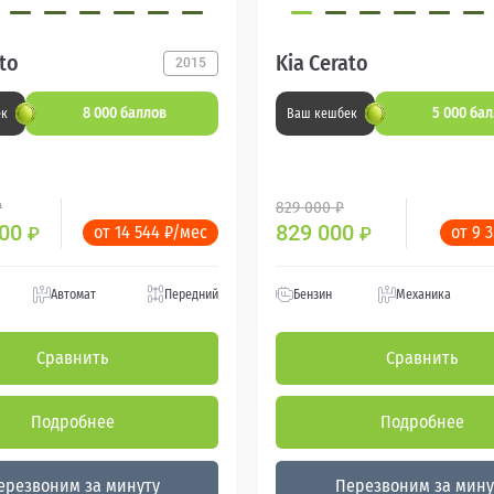
ato
Kia Cerato
2015
8 000 баллов
5 000 ба
ек
Ваш кешбек
₽
829 000 ₽
900
829 000
от 14 544 ₽/мес
от 9 
₽
₽
Автомат
Передний
Бензин
Механика
Сравнить
Сравнить
Подробнее
Подробнее
ерезвоним за минуту
Перезвоним за мину