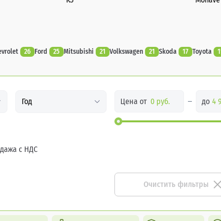
evrolet
26
Ford
25
Mitsubishi
21
Volkswagen
21
Skoda
17
Toyota
1
Цена от
до
Год
дажа с НДС
Очистить фильтры