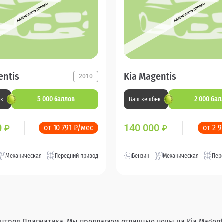
entis
Kia Magentis
2010
5 000 баллов
2 000 ба
ек
Ваш кешбек
0
140 000
от 10 791 ₽/мес
от 2 
₽
₽
Механическая
Передний привод
Бензин
Механическая
Пер
нтров Прагматика. Мы предлагаем отличные цены на Kia Magenti