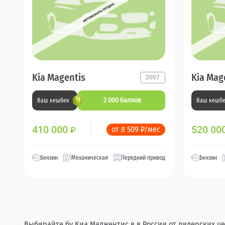
Kia Magentis
Kia Mag
2007
2 000 баллов
Ваш кешбек
Ваш кешб
410 000
520 00
от 8 509 ₽/мес
₽
Бензин
Механическая
Передний привод
Бензин
Выбирайте бу Киа Маджентис в в России от дилерских це