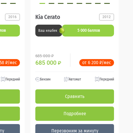
Kia Cerato
2016
2012
ллов
5 000 баллов
Ваш кешбек
685 000 ₽
685 000
358 ₽/мес
от 6 200 ₽/мес
₽
Передний
Бензин
Автомат
Передний
Сравнить
Подробнее
ту
Перезвоним за минуту