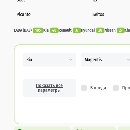
Picanto
Seltos
LADA (ВАЗ)
185
Kia
48
Renault
37
Hyundai
28
Nissan
27
Ch
Kia
Magentis
Показать все
В кредит
Про
параметры