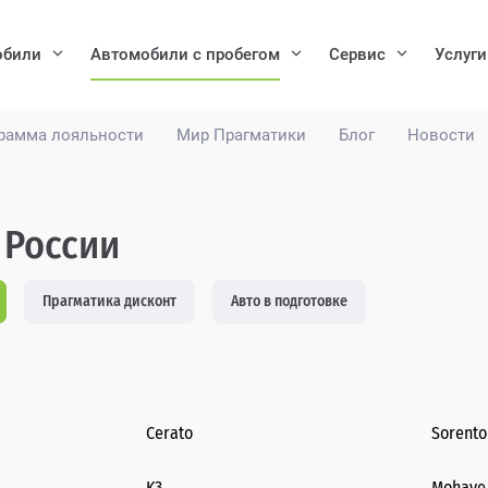
обили
Автомобили с пробегом
Сервис
Услуги
рамма лояльности
Мир Прагматики
Блог
Новости
 России
Прагматика дисконт
Авто в подготовке
Cerato
Sorento
K3
Mohave