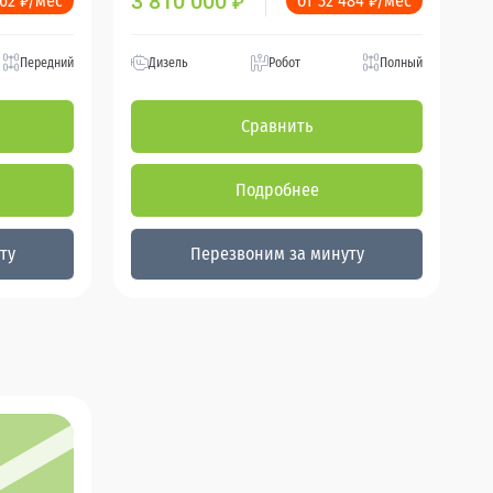
3 810 000
262 ₽/мес
от 32 484 ₽/мес
₽
Передний
Дизель
Робот
Полный
Сравнить
Подробнее
ту
Перезвоним за минуту