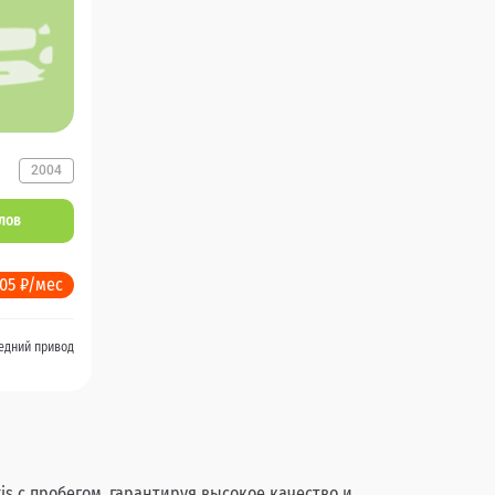
2004
ллов
905 ₽/мес
едний привод
s с пробегом, гарантируя высокое качество и