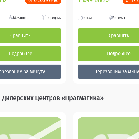
0
1 499 000
от 6 200 ₽/мес
от 17 
₽
₽
Механика
Передний
Бензин
Автомат
Сравнить
Сравнить
Подробнее
Подробнее
ерезвоним за минуту
Перезвоним за мину
и Дилерских Центров «Прагматика»