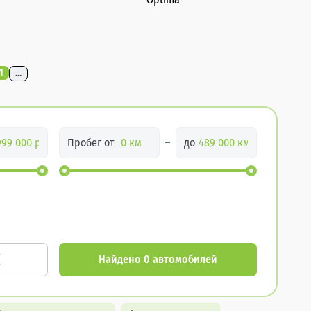
1
...
Пробег от
до
Найдено 0 автомобилей