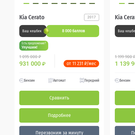
Kia Cerato
Kia Cer
2017
8 000 баллов
Ваш кешбек
Ваш кешб
Есть предложение?
Улучшим!
1 095 000 ₽
1 199 900 
931 000
1 139 
от 11 231 ₽/мес
₽
Бензин
Автомат
Передний
Бензин
Сравнить
Подробнее
Перезвоним за минуту
П