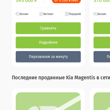
595 000
370 00
от 6 200 ₽/мес
₽
Бензин
Автомат
Передний
Бензин
Сравнить
Подробнее
Перезвоним за минуту
П
Последние проданные Kia Magentis в сет