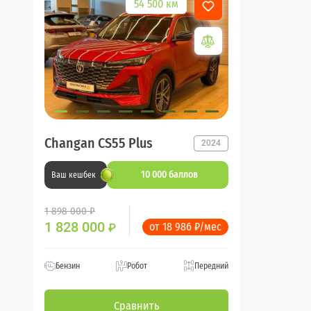
54 500 км
Changan CS55 Plus
2024
10 000 баллов
Ваш кешбек
1 898 000 ₽
1 828 000
от 18 986 ₽/мес
₽
Бензин
Робот
Передний
Сравнить