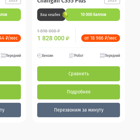
Changan CS55 Plus
2023
2023
ллов
10 000 баллов
Ваш кешбек
1 898 000 ₽
1 828 000
544 ₽/мес
от 18 986 ₽/мес
₽
Передний
Бензин
Робот
Передний
Сравнить
Подробнее
ту
Перезвоним за минуту