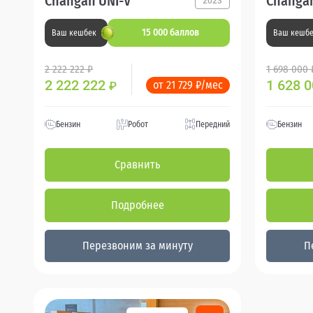
Changan UNI-V
Changan
2023
15 000 баллов
Ваш кешбек
Ваш кешб
2 222 222 ₽
1 698 000 
2 222 222
1 628 
от 21 729 ₽/мес
₽
Бензин
Робот
Передний
Бензин
Сравнить
Подробнее
Перезвоним за минуту
П