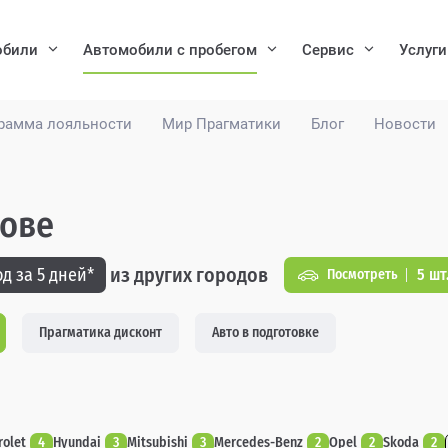
обили
Автомобили с пробегом
Сервис
Услуги
рамма лояльности
Мир Прагматики
Блог
Новости
кове
из других городов
д за 5 дней*
5 шт
Посмотреть
Прагматика дисконт
Авто в подготовке
rolet
4
Hyundai
3
Mitsubishi
3
Mercedes-Benz
2
Opel
2
Skoda
2