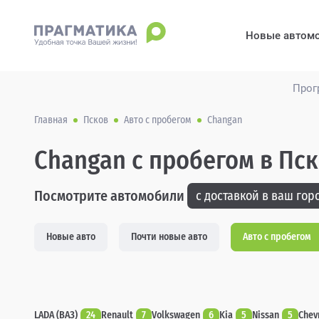
Новые автом
Прог
Главная
Псков
Авто с пробегом
Changan
Changan с пробегом в Пс
Посмотрите автомобили
с доставкой в ваш горо
Новые авто
Почти новые авто
Авто с пробегом
LADA (ВАЗ)
24
Renault
7
Volkswagen
6
Kia
5
Nissan
5
Chev