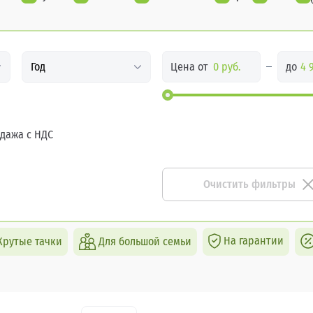
Цена от
до
Год
дажа с НДС
Очистить фильтры
На гарантии
Крутые тачки
Для большой семьи