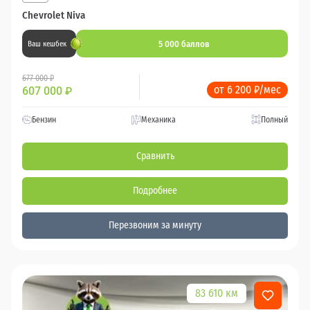
Chevrolet Niva
5 000 баллов
Ваш кешбек
677 000 ₽
от 6 200 ₽/мес
607 000
₽
Бензин
Механика
Полный
Сравнить
Подробнее
Перезвоним за минуту
83 610 км