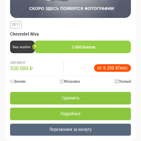
2011
Chevrolet Niva
2 000 баллов
Ваш кешбек
400 000 ₽
от 6 200 ₽/мес
330 000
₽
Бензин
Механика
Полный
Сравнить
Подробнее
Перезвоним за минуту