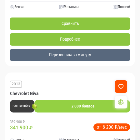
Бензин
Механика
Полный
Сравнить
Подробнее
Перезвоним за минуту
2013
Chevrolet Niva
2 000 баллов
Ваш кешбек
359 900 ₽
от 6 200 ₽/мес
341 900
₽