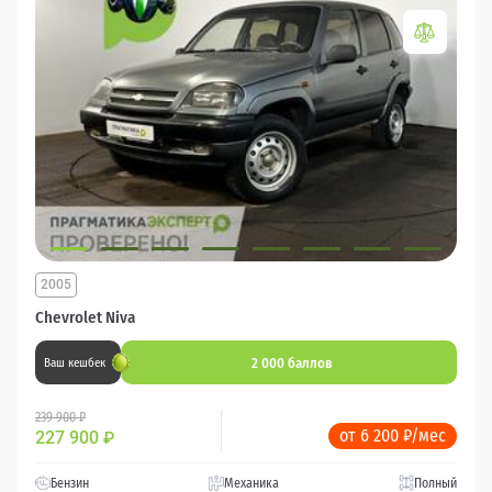
2005
Chevrolet Niva
2 000 баллов
Ваш кешбек
239 900 ₽
от 6 200 ₽/мес
227 900
₽
Бензин
Механика
Полный