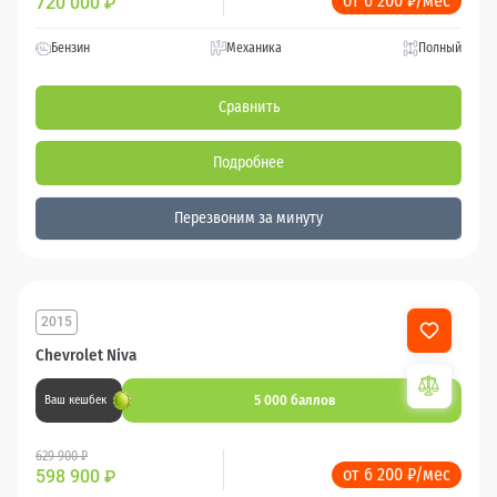
от 6 200 ₽/мес
720 000
₽
Бензин
Механика
Полный
Сравнить
Подробнее
Перезвоним за минуту
2015
87 116 км
Chevrolet Niva
5 000 баллов
Ваш кешбек
629 900 ₽
от 6 200 ₽/мес
598 900
₽