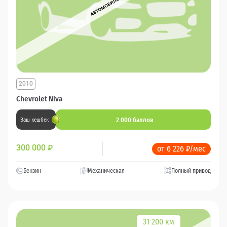
2010
Chevrolet Niva
2 000 баллов
Ваш кешбек
300 000
₽
от 6 226 ₽/мес
Бензин
Механическая
Полный привод
31 200 км