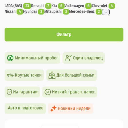
LADA (ВАЗ)
23
Renault
7
Kia
6
Volkswagen
6
Chevrolet
4
Nissan
4
Hyundai
3
Mitsubishi
3
Mercedes-Benz
2
...
Фильтр
Минимальный пробег
Один владелец
Крутые тачки
Для большой семьи
На гарантии
Низкий трансп. налог
Авто в подготовке
Новинки недели