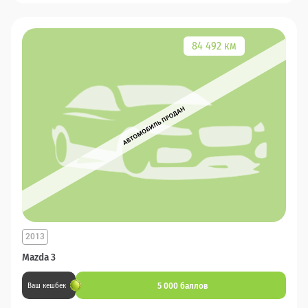
84 492 км
2013
Mazda 3
5 000 баллов
Ваш кешбек