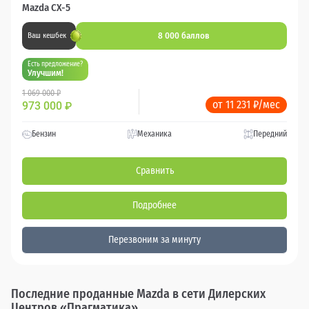
Mazda CX-5
8 000 баллов
Ваш кешбек
Есть предложение?
Улучшим!
1 069 000 ₽
от 11 231 ₽/мес
973 000
₽
Бензин
Механика
Передний
Сравнить
Подробнее
Перезвоним за минуту
Последние проданные Mazda в сети Дилерских
Центров «Прагматика»