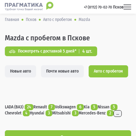
Псков
 +7 (8112) 70-02-70 
Главная
Псков
Авто с пробегом
Mazda
Mazda с пробегом в Пскове
4 шт.
Посмотреть с доставкой 5 дней*
Новые авто
Почти новые авто
Авто с пробегом
LADA (ВАЗ)
24
Renault
7
Volkswagen
6
Kia
5
Nissan
5
Chevrolet
4
Hyundai
3
Mitsubishi
3
Mercedes-Benz
2
...