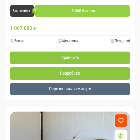
8 000 баллов
Ваш кешбек
1 067 880
₽
Бензин
Механика
Передний
Сравнить
Подробнее
Перезвоним за минуту