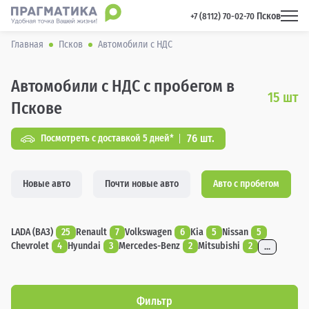
Псков
 +7 (8112) 70-02-70 
Главная
Псков
Автомобили с НДС
Автомобили с НДС с пробегом в
15
шт
Пскове
76 шт.
Посмотреть с доставкой 5 дней*
Новые авто
Почти новые авто
Авто с пробегом
LADA (ВАЗ)
25
Renault
7
Volkswagen
6
Kia
5
Nissan
5
Chevrolet
4
Hyundai
3
Mercedes-Benz
2
Mitsubishi
2
...
Фильтр