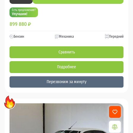
Есть предложение?
Улучшим!
899 880
₽
Бензин
Механика
Передний
Сравнить
Подробнее
Перезвоним за минуту