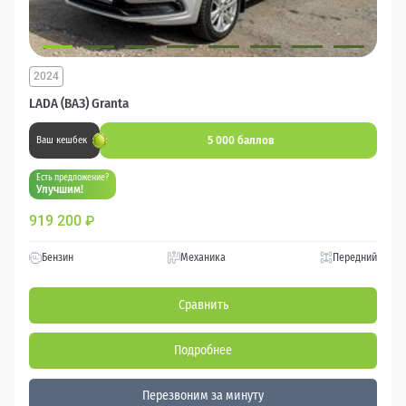
2024
LADA (ВАЗ) Granta
5 000 баллов
Ваш кешбек
Есть предложение?
Улучшим!
919 200
₽
Бензин
Механика
Передний
Сравнить
Подробнее
Перезвоним за минуту