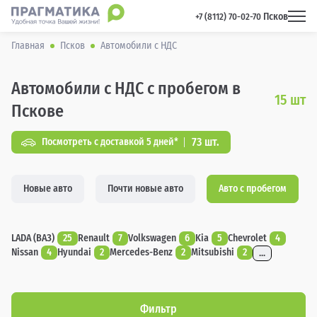
Псков
 +7 (8112) 70-02-70 
Главная
Псков
Автомобили с НДС
Автомобили с НДС с пробегом в
15
шт
Пскове
73 шт.
Посмотреть с доставкой 5 дней*
Новые авто
Почти новые авто
Авто с пробегом
LADA (ВАЗ)
25
Renault
7
Volkswagen
6
Kia
5
Chevrolet
4
Nissan
4
Hyundai
2
Mercedes-Benz
2
Mitsubishi
2
...
Фильтр