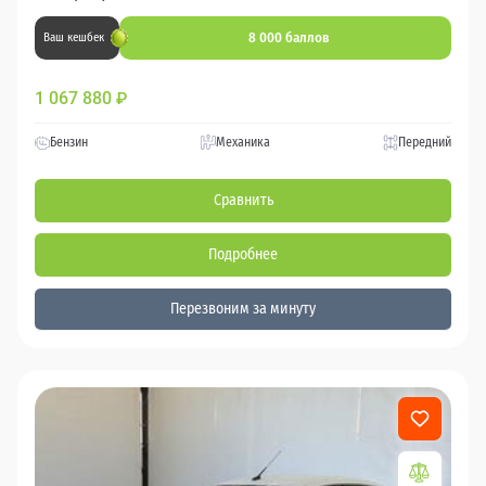
8 000 баллов
Ваш кешбек
1 067 880
₽
Бензин
Механика
Передний
Сравнить
Подробнее
Перезвоним за минуту