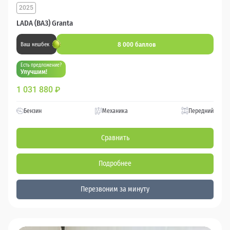
2025
LADA (ВАЗ) Granta
8 000 баллов
Ваш кешбек
Есть предложение?
Улучшим!
1 031 880
₽
Бензин
Механика
Передний
Сравнить
Подробнее
Перезвоним за минуту