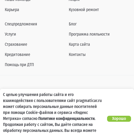
Карьера
Кузовной ремонт
Спецпредложения
Блог
Услуги
Программа лояльности
Страхование
Карта сайта
Кредитование
Контакты
Помощь при ДТП
Информация о технических характеристиках, составе комплектаций, цветовой
С целью улучшения работы сайта и его
гамме и стоимости автомобилей, а также действующих акциях, сроках и условиях
взаимодействия с пользователями сайт pragmaticar.ru
их проведения, указанных на сайте www.pragmaticar.ru, носит информационный
характер и ни при каких условиях не является публичной офертой,
может собирать персональные данные посетителей
определяемой положениями пунктом 2 статьи 437 Гражданского кодекса
при помощи Cookie-файлов и сервиса «Яндекс
Российской Федерации. Для получения подробной информации обращайтесь к
специалистам нашей компании.
Метрика» согласно
Политике конфиденциальности
.
Хорошо
Продолжая работу с сайтом, Вы даёте согласие на
© ПРАГМАТИКА, 2026
обработку персональных данных. Вы всегда можете