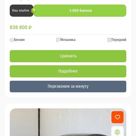
5 000 баллов
Ваш кешбек
838 800
₽
Бензин
Механика
Передний
Сравнить
Подробнее
Перезвоним за минуту