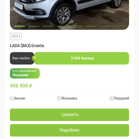
2023
LADA (ВАЗ) Granta
5 000 баллов
Ваш кешбек
Есть предложение?
Улучшим!
906 000
₽
Бензин
Механика
Передний
Сравнить
Подробнее