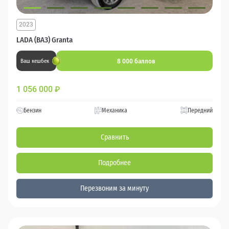
2023
LADA (ВАЗ) Granta
8 000 баллов
Ваш кешбек
1 056 000
₽
Бензин
Механика
Передний
Сравнить
Подробнее
Перезвоним за минуту