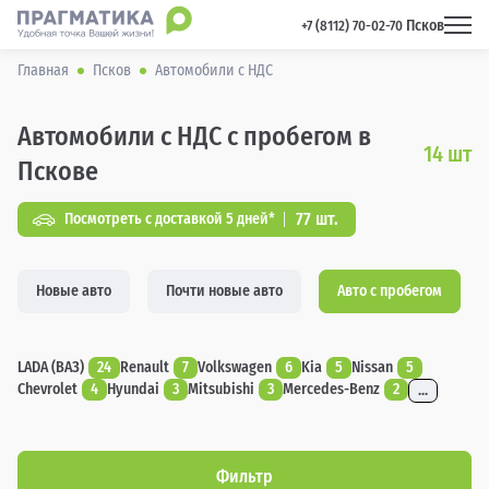
Псков
 +7 (8112) 70-02-70 
Главная
Псков
Автомобили с НДС
Автомобили с НДС с пробегом в
14
шт
Пскове
77 шт.
Посмотреть с доставкой 5 дней*
Новые авто
Почти новые авто
Авто с пробегом
LADA (ВАЗ)
24
Renault
7
Volkswagen
6
Kia
5
Nissan
5
Chevrolet
4
Hyundai
3
Mitsubishi
3
Mercedes-Benz
2
...
Фильтр