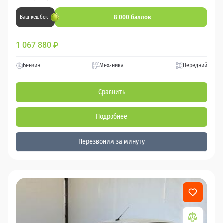
8 000 баллов
Ваш кешбек
1 067 880
₽
Бензин
Механика
Передний
Сравнить
Подробнее
Перезвоним за минуту