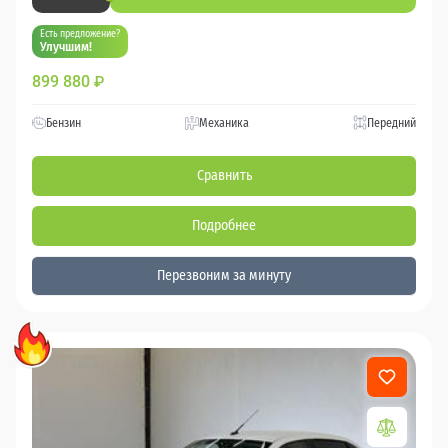
Есть предложение?
Улучшим!
899 880
₽
Бензин
Механика
Передний
Сравнить
Подробнее
Перезвоним за минуту