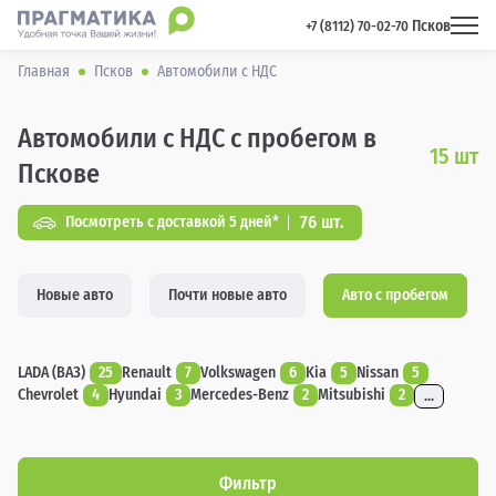
Псков
 +7 (8112) 70-02-70 
Главная
Псков
Автомобили с НДС
Автомобили с НДС с пробегом в
15
шт
Пскове
76 шт.
Посмотреть с доставкой 5 дней*
Новые авто
Почти новые авто
Авто с пробегом
LADA (ВАЗ)
25
Renault
7
Volkswagen
6
Kia
5
Nissan
5
Chevrolet
4
Hyundai
3
Mercedes-Benz
2
Mitsubishi
2
...
Фильтр