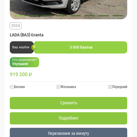
2024
LADA (ВАЗ) Granta
5 000 баллов
Ваш кешбек
Есть предложение?
Улучшим!
919 200
₽
Бензин
Механика
Передний
Сравнить
Подробнее
Перезвоним за минуту