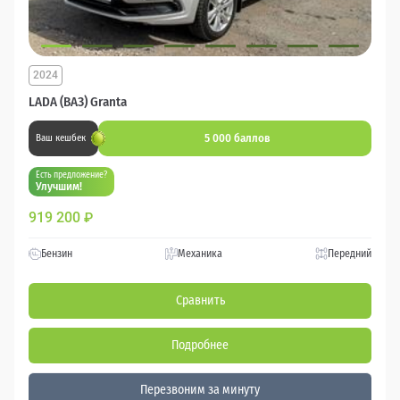
2024
LADA (ВАЗ) Granta
5 000 баллов
Ваш кешбек
Есть предложение?
Улучшим!
919 200
₽
Бензин
Механика
Передний
Сравнить
Подробнее
Перезвоним за минуту