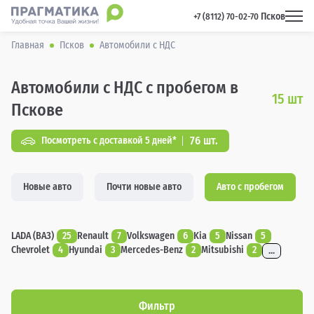
Псков
 +7 (8112) 70-02-70 
Главная
Псков
Автомобили с НДС
Автомобили с НДС с пробегом в
15
шт
Пскове
76 шт.
Посмотреть с доставкой 5 дней*
Новые авто
Почти новые авто
Авто с пробегом
LADA (ВАЗ)
25
Renault
7
Volkswagen
6
Kia
5
Nissan
5
Chevrolet
4
Hyundai
3
Mercedes-Benz
2
Mitsubishi
2
...
Фильтр