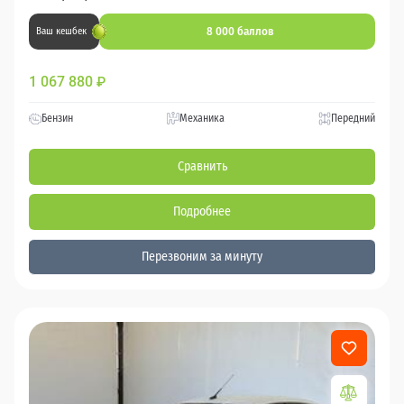
8 000 баллов
Ваш кешбек
1 067 880
₽
Бензин
Механика
Передний
Сравнить
Подробнее
Перезвоним за минуту