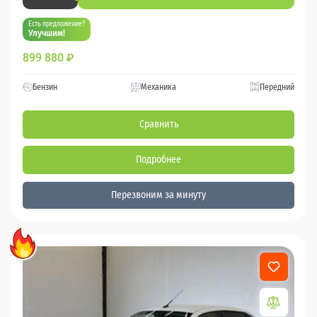
Есть предложение?
Улучшим!
899 880
₽
Бензин
Механика
Передний
Сравнить
Подробнее
Перезвоним за минуту