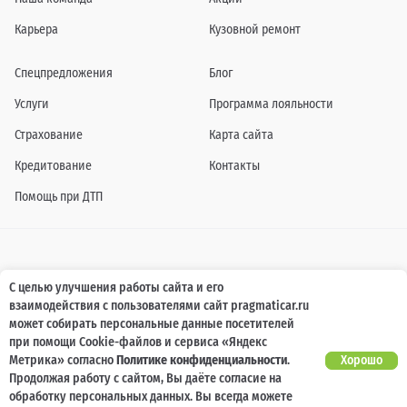
Карьера
Кузовной ремонт
Спецпредложения
Блог
Услуги
Программа лояльности
Страхование
Карта сайта
Кредитование
Контакты
Помощь при ДТП
Информация о технических характеристиках, составе комплектаций, цветовой
С целью улучшения работы сайта и его
гамме и стоимости автомобилей, а также действующих акциях, сроках и условиях
взаимодействия с пользователями сайт pragmaticar.ru
их проведения, указанных на сайте www.pragmaticar.ru, носит информационный
характер и ни при каких условиях не является публичной офертой,
может собирать персональные данные посетителей
определяемой положениями пунктом 2 статьи 437 Гражданского кодекса
при помощи Cookie-файлов и сервиса «Яндекс
Российской Федерации. Для получения подробной информации обращайтесь к
специалистам нашей компании.
Метрика» согласно
Политике конфиденциальности
.
Хорошо
Продолжая работу с сайтом, Вы даёте согласие на
© ПРАГМАТИКА, 2026
обработку персональных данных. Вы всегда можете