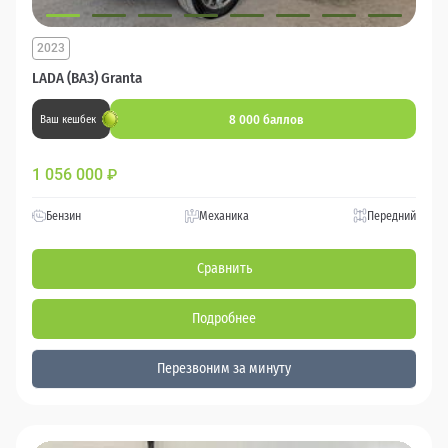
2023
LADA (ВАЗ) Granta
8 000 баллов
Ваш кешбек
1 056 000
₽
Бензин
Механика
Передний
Сравнить
Подробнее
Перезвоним за минуту