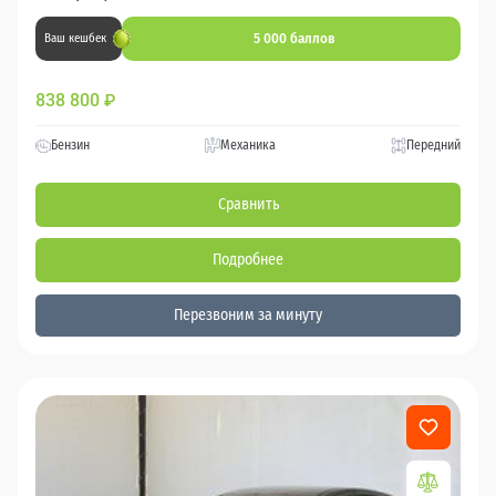
5 000 баллов
Ваш кешбек
838 800
₽
Бензин
Механика
Передний
Сравнить
Подробнее
Перезвоним за минуту