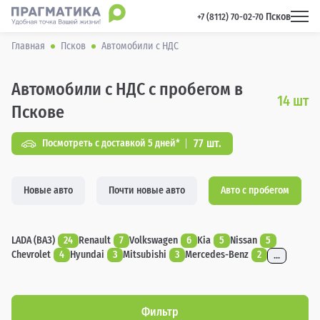
Псков
 +7 (8112) 70-02-70 
Главная
Псков
Автомобили с НДС
Автомобили с НДС с пробегом в
14
шт
Пскове
77 шт.
Посмотреть с доставкой 5 дней*
Новые авто
Почти новые авто
Авто с пробегом
LADA (ВАЗ)
24
Renault
7
Volkswagen
6
Kia
5
Nissan
5
Chevrolet
4
Hyundai
3
Mitsubishi
3
Mercedes-Benz
2
...
Фильтр