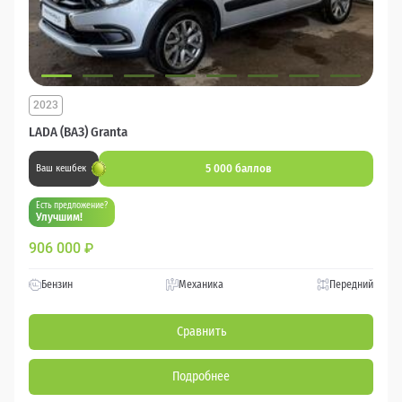
2023
LADA (ВАЗ) Granta
5 000 баллов
Ваш кешбек
Есть предложение?
Улучшим!
906 000
₽
Бензин
Механика
Передний
Сравнить
Подробнее