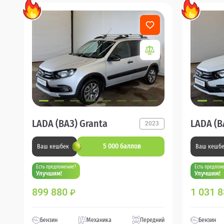
LADA (ВАЗ) Granta
LADA (В
2023
5 000 баллов
Ваш кешбек
Ваш кешб
Есть предложение?
Есть предлож
Улучшим!
Улучшим!
899 880
1 031 
₽
Бензин
Механика
Передний
Бензин