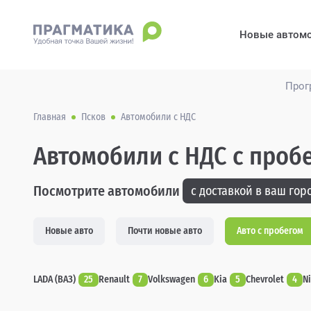
Новые автом
Прог
Главная
Псков
Автомобили с НДС
Автомобили с НДС с проб
Посмотрите автомобили
с доставкой в ваш горо
Новые авто
Почти новые авто
Авто с пробегом
LADA (ВАЗ)
25
Renault
7
Volkswagen
6
Kia
5
Chevrolet
4
N