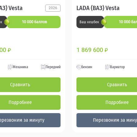
АЗ) Vesta
LADA (ВАЗ) Vesta
2026
10 000 баллов
10 000 ба
ек
Ваш кешбек
400
1 869 600
₽
₽
Механика
Передний
Бензин
Вариатор
Сравнить
Сравнить
Подробнее
Подробнее
ерезвоним за минуту
Перезвоним за мину