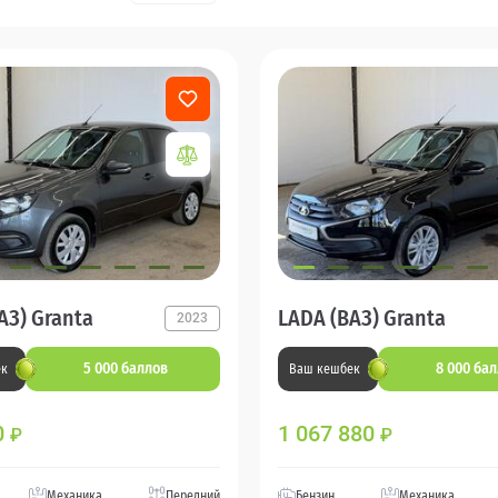
АЗ) Granta
LADA (ВАЗ) Granta
2023
5 000 баллов
8 000 ба
ек
Ваш кешбек
0
1 067 880
₽
₽
Механика
Передний
Бензин
Механика