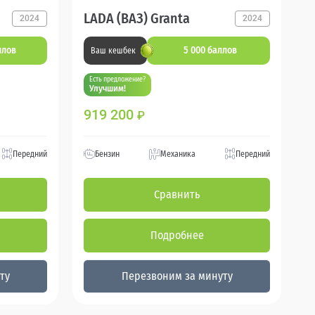
LADA (ВАЗ) Granta
2024
2024
ллов
5 000 баллов
Ваш кешбек
Есть предложение?
Улучшим!
919 200
₽
Передний
Бензин
Механика
Передний
Сравнить
Подробнее
ту
Перезвоним за минуту