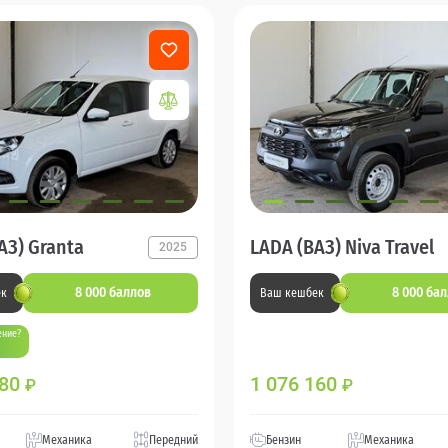
АЗ) Granta
LADA (ВАЗ) Niva Travel
2025
8 000 баллов
8 000 ба
ек
Ваш кешбек
ение?
880
1 076 160
₽
₽
Механика
Передний
Бензин
Механика