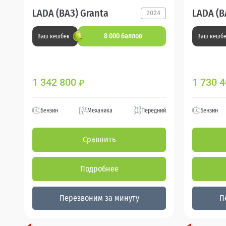
LADA (ВАЗ) Granta
LADA (В
2024
8 000 баллов
Ваш кешбек
Ваш кешб
1 342 800
1 730 
₽
Бензин
Механика
Передний
Бензин
Сравнить
Подробнее
Перезвоним за минуту
П