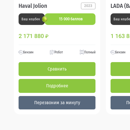
Haval Jolion
LADA (В
2023
15 000 баллов
Ваш кешбек
Ваш кешб
2 171 880
1 163 
₽
Бензин
Робот
Полный
Бензин
Сравнить
Подробнее
Перезвоним за минуту
П