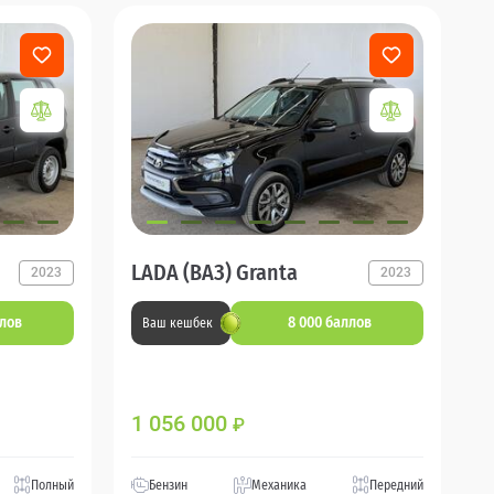
LADA (ВАЗ) Granta
2023
2023
ллов
8 000 баллов
Ваш кешбек
1 056 000
₽
Полный
Бензин
Механика
Передний