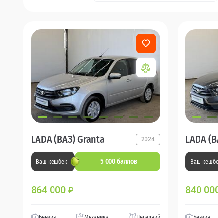
LADA (ВАЗ) Granta
LADA (В
2024
5 000 баллов
Ваш кешбек
Ваш кешб
864 000
840 00
₽
Бензин
Механика
Передний
Бензин