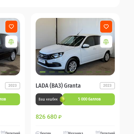
LADA (ВАЗ) Granta
2023
2023
ллов
5 000 баллов
Ваш кешбек
826 680
₽
Передний
Бензин
Механика
Передний