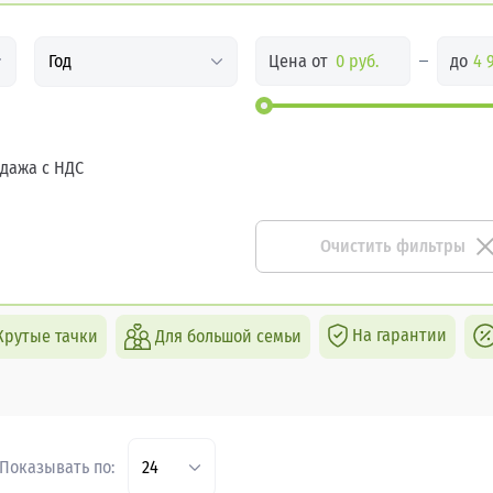
Цена от
до
Год
дажа с НДС
Очистить фильтры
На гарантии
Крутые тачки
Для большой семьи
Показывать по:
24