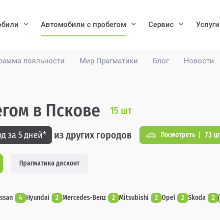
обили
Автомобили с пробегом
Сервис
Услуги
рамма лояльности
Мир Прагматики
Блог
Новости
егом в Пскове
15
шт
из других городов
д за 5 дней*
73 ш
Посмотреть
Прагматика дисконт
issan
4
Hyundai
2
Mercedes-Benz
2
Mitsubishi
2
Opel
2
Skoda
2