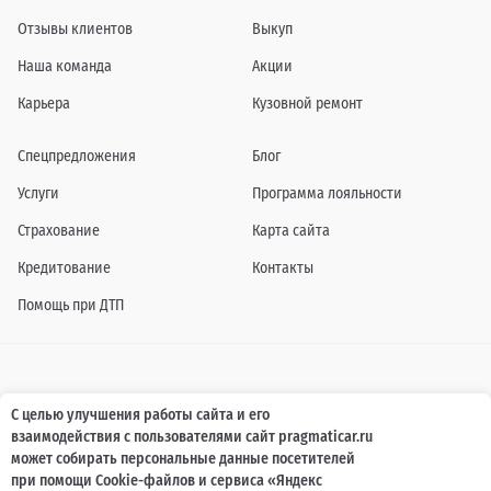
Отзывы клиентов
Выкуп
Наша команда
Акции
Карьера
Кузовной ремонт
Спецпредложения
Блог
Услуги
Программа лояльности
Страхование
Карта сайта
Кредитование
Контакты
Помощь при ДТП
Информация о технических характеристиках, составе комплектаций, цветовой
С целью улучшения работы сайта и его
гамме и стоимости автомобилей, а также действующих акциях, сроках и условиях
взаимодействия с пользователями сайт pragmaticar.ru
их проведения, указанных на сайте www.pragmaticar.ru, носит информационный
характер и ни при каких условиях не является публичной офертой,
может собирать персональные данные посетителей
определяемой положениями пунктом 2 статьи 437 Гражданского кодекса
при помощи Cookie-файлов и сервиса «Яндекс
Российской Федерации. Для получения подробной информации обращайтесь к