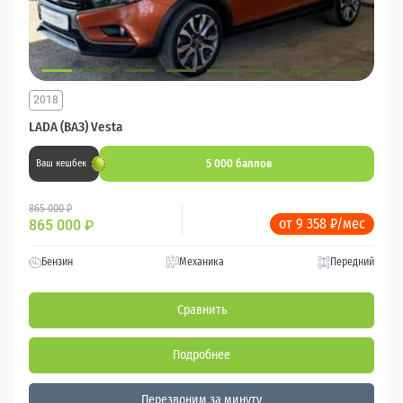
2018
LADA (ВАЗ) Vesta
5 000 баллов
Ваш кешбек
865 000 ₽
от 9 358 ₽/мес
865 000
₽
Бензин
Механика
Передний
Сравнить
Подробнее
Перезвоним за минуту