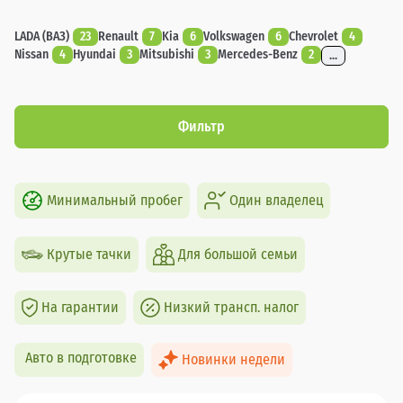
LADA (ВАЗ)
23
Renault
7
Kia
6
Volkswagen
6
Chevrolet
4
Nissan
4
Hyundai
3
Mitsubishi
3
Mercedes-Benz
2
...
Фильтр
Минимальный пробег
Один владелец
Крутые тачки
Для большой семьи
На гарантии
Низкий трансп. налог
Авто в подготовке
Новинки недели