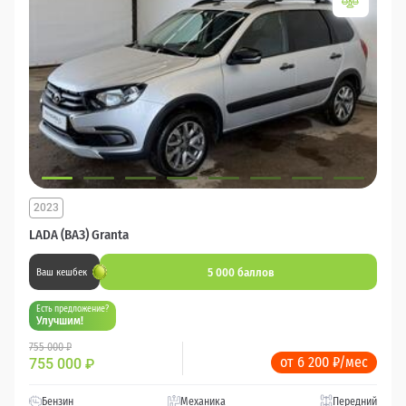
2023
LADA (ВАЗ) Granta
5 000 баллов
Ваш кешбек
Есть предложение?
Улучшим!
755 000 ₽
от 6 200 ₽/мес
755 000
₽
Бензин
Механика
Передний