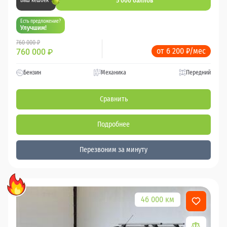
5 000 баллов
Ваш кешбек
Есть предложение?
Улучшим!
760 000 ₽
от 6 200 ₽/мес
760 000
₽
Бензин
Механика
Передний
Сравнить
Подробнее
Перезвоним за минуту
46 000 км