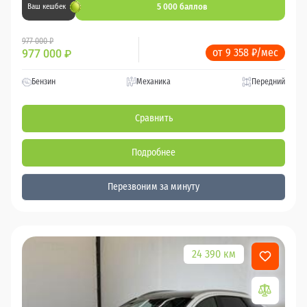
5 000 баллов
Ваш кешбек
977 000 ₽
от 9 358 ₽/мес
977 000
₽
Бензин
Механика
Передний
Сравнить
Подробнее
Перезвоним за минуту
24 390 км