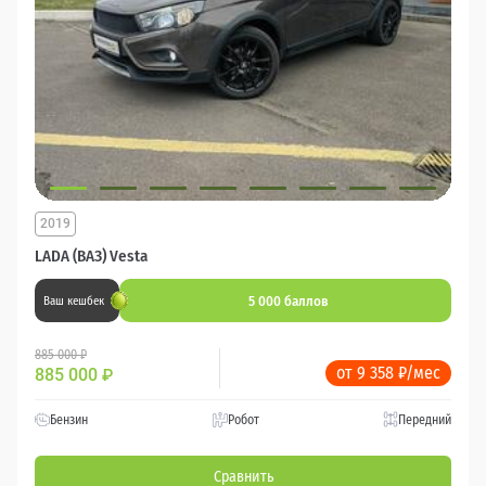
2019
LADA (ВАЗ) Vesta
5 000 баллов
Ваш кешбек
885 000 ₽
от 9 358 ₽/мес
885 000
₽
Бензин
Робот
Передний
Сравнить