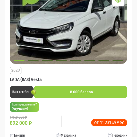
2023
LADA (ВАЗ) Vesta
8 000 баллов
Ваш кешбек
Есть предложение?
Улучшим!
1 049 000 ₽
от 11 231 ₽/мес
892 000
₽
Бензин
Механика
Передний