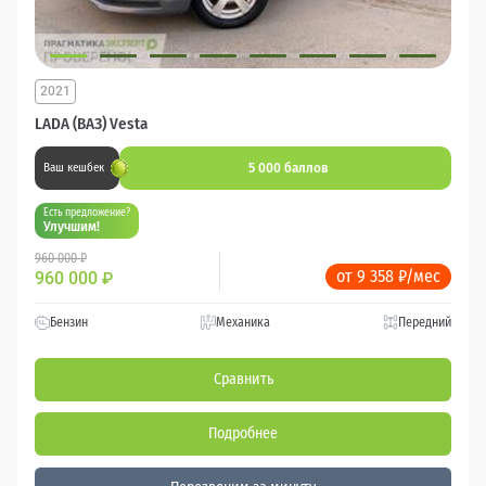
2021
LADA (ВАЗ) Vesta
5 000 баллов
Ваш кешбек
Есть предложение?
Улучшим!
960 000 ₽
от 9 358 ₽/мес
960 000
₽
Бензин
Механика
Передний
Сравнить
Подробнее