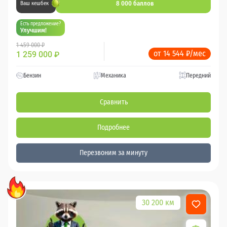
8 000 баллов
Ваш кешбек
Есть предложение?
Улучшим!
1 459 000 ₽
от 14 544 ₽/мес
1 259 000
₽
Бензин
Механика
Передний
Сравнить
Подробнее
Перезвоним за минуту
30 200 км