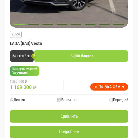
2024
LADA (ВАЗ) Vesta
8 000 баллов
Ваш кешбек
Есть предложение?
Улучшим!
1 369 000 ₽
от 14 544 ₽/мес
1 169 000
₽
Бензин
Вариатор
Передний
Сравнить
Подробнее