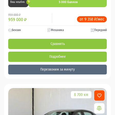
5 000 баллов
Ваш кешбек
959 000 ₽
от 9 358 ₽/мес
959 000
₽
Бензин
Механика
Передний
Сравнить
Подробнее
Перезвоним за минуту
8 700 км