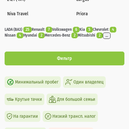
Niva Travel
Priora
LADA (ВАЗ)
25
Renault
7
Volkswagen
6
Kia
5
Chevrolet
4
Nissan
4
Hyundai
2
Mercedes-Benz
2
Mitsubishi
2
...
Фильтр
Минимальный пробег
Один владелец
Крутые тачки
Для большой семьи
На гарантии
Низкий трансп. налог