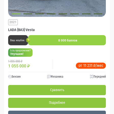
2021
LADA (ВАЗ) Vesta
8 000 баллов
Ваш кешбек
Есть предложение?
Улучшим!
1 055 000 ₽
от 11 231 ₽/мес
1 055 000
₽
Бензин
Механика
Передний
Сравнить
Подробнее