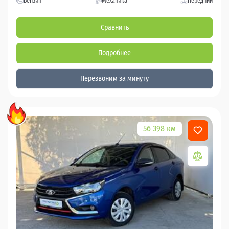
Бензин
Механика
Передний
Сравнить
Подробнее
Перезвоним за минуту
56 398 км