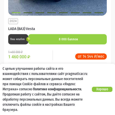
2024
LADA (ВАЗ) Vesta
8 000 баллов
Ваш кешбек
1 460 000 ₽
от 14 544 ₽/мес
1 460 000
₽
Бензин
Механика
Передний
С целью улучшения работы сайта и его
взаимодействия с пользователями сайт pragmaticar.ru
может собирать персональные данные посетителей
Сравнить
при помощи Cookie-файлов и сервиса «Яндекс
Метрика» согласно
Политике конфиденциальности
.
Хорошо
Подробнее
Продолжая работу с сайтом, Вы даёте согласие на
обработку персональных данных. Вы всегда можете
отключить файлы cookie в настройках Вашего
Перезвоним за минуту
браузера.