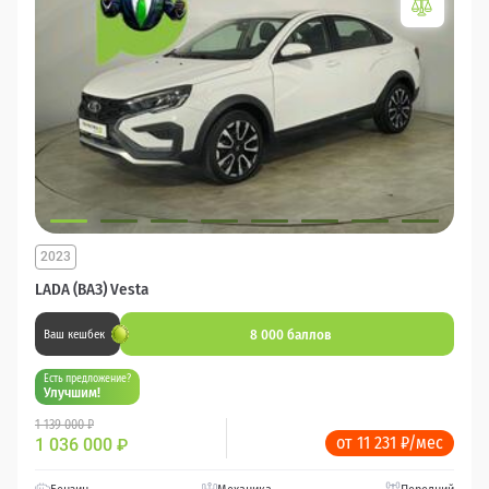
2023
LADA (ВАЗ) Vesta
8 000 баллов
Ваш кешбек
Есть предложение?
Улучшим!
1 139 000 ₽
от 11 231 ₽/мес
1 036 000
₽