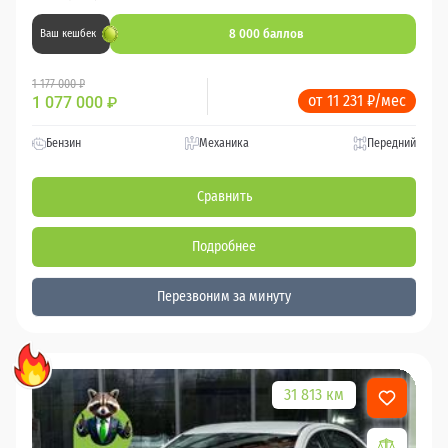
8 000 баллов
Ваш кешбек
1 177 000 ₽
от 11 231 ₽/мес
1 077 000
₽
Бензин
Механика
Передний
Сравнить
Подробнее
Перезвоним за минуту
31 813 км