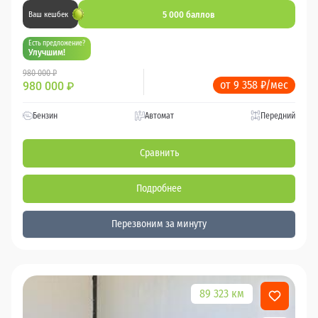
5 000 баллов
Ваш кешбек
Есть предложение?
Улучшим!
980 000 ₽
от 9 358 ₽/мес
980 000
₽
Бензин
Автомат
Передний
Сравнить
Подробнее
Перезвоним за минуту
89 323 км