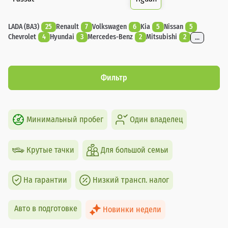
LADA (ВАЗ)
25
Renault
7
Volkswagen
6
Kia
5
Nissan
5
Chevrolet
4
Hyundai
3
Mercedes-Benz
2
Mitsubishi
2
...
Фильтр
Минимальный пробег
Один владелец
Крутые тачки
Для большой семьи
На гарантии
Низкий трансп. налог
Авто в подготовке
Новинки недели