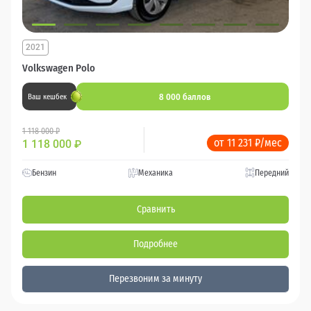
2021
Volkswagen Polo
8 000 баллов
Ваш кешбек
1 118 000 ₽
от 11 231 ₽/мес
1 118 000
₽
Бензин
Механика
Передний
Сравнить
Подробнее
Перезвоним за минуту