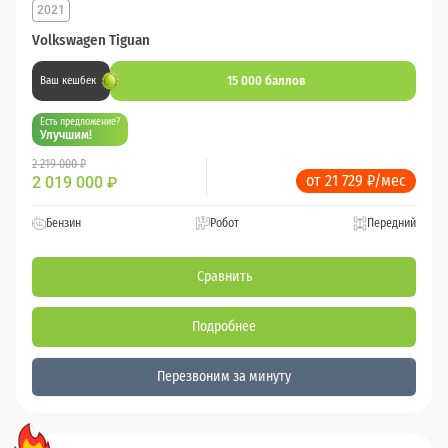
2021
Volkswagen Tiguan
15 000 баллов
Ваш кешбек
Есть предложение?
Улучшим!
2 219 000 ₽
от 21 729 ₽/мес
2 019 000
₽
Бензин
Робот
Передний
Сравнить
Подробнее
Перезвоним за минуту