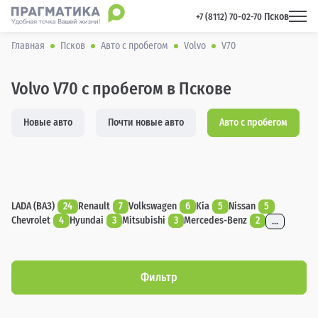
Псков
 +7 (8112) 70-02-70 
Главная
Псков
Авто с пробегом
Volvo
V70
Volvo V70 с пробегом в Пскове
Новые авто
Почти новые авто
Авто с пробегом
LADA (ВАЗ)
24
Renault
7
Volkswagen
6
Kia
5
Nissan
5
Chevrolet
4
Hyundai
3
Mitsubishi
3
Mercedes-Benz
2
...
Фильтр