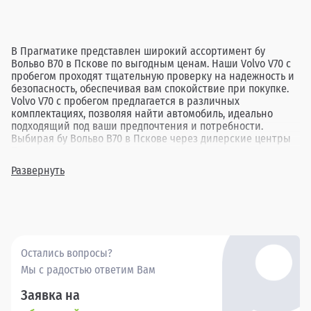
В Прагматике представлен широкий ассортимент бу
Вольво В70 в Пскове по выгодным ценам. Наши Volvo V70 с
пробегом проходят тщательную проверку на надежность и
безопасность, обеспечивая вам спокойствие при покупке.
Volvo V70 с пробегом предлагается в различных
комплектациях, позволяя найти автомобиль, идеально
подходящий под ваши предпочтения и потребности.
Выбирая бу Вольво В70 в Пскове через дилерские центры
Прагматика, вы получаете не только доступную цену, но и
гарантию качества каждого автомобиля. Приглашаем вас
Развернуть
ознакомиться с нашим предложением и выбрать свой
идеальный Volvo V70 уже сегодня.
Остались вопросы?
Мы с радостью ответим Вам
Заявка на