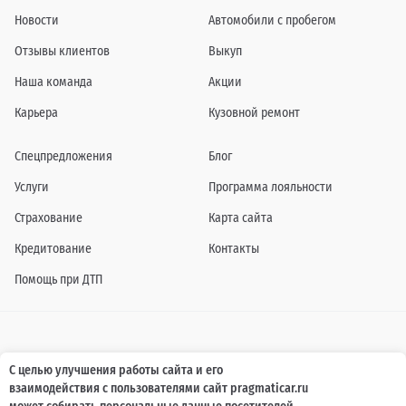
Новости
Автомобили с пробегом
Отзывы клиентов
Выкуп
Наша команда
Акции
Карьера
Кузовной ремонт
Спецпредложения
Блог
Услуги
Программа лояльности
Страхование
Карта сайта
Кредитование
Контакты
Помощь при ДТП
Информация о технических характеристиках, составе комплектаций, цветовой
С целью улучшения работы сайта и его
гамме и стоимости автомобилей, а также действующих акциях, сроках и условиях
взаимодействия с пользователями сайт pragmaticar.ru
их проведения, указанных на сайте www.pragmaticar.ru, носит информационный
характер и ни при каких условиях не является публичной офертой,