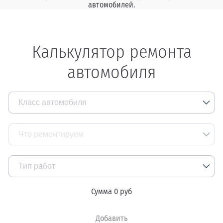
автомобилей.
Калькулятор ремонта
автомобиля
Класс автомобиля
Большие внедорожники и микроавтобусы
Что ремонтируем
Паркетник, минивен
Тип работ
Бизнес-класс седан, универсал
Сумма
0
руб
Кузовные работы
Средний класс
Окраска авто
Добавить