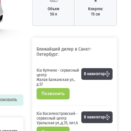
Объем
Клиренс
50 л
15 см
Ближайший дилер в Санкт-
Петербург:
Kia Купчино - сервисный
В навигатор
центр
Малая Балканская ул.,
д.57
Позвонить
ТОМОБИЛЬ
Kia Василеостровский -
В навигатор
сервисный центр
Уральская ул.,д.35, лит.А