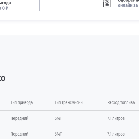
Одобрение
ыгода
онлайн за 
о 0 ₽
to
Тип привода
Тип трансмисии
Расход топлива
Передний
6MT
7.1 литров
Передний
6MT
7.1 литров