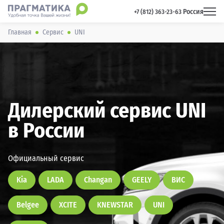
Россия
 +7 (812) 363-23-63 
Главная
Сервис
UNI
Дилерский сервис UNI
в России
Официальный сервис
Kia
LADA
Changan
GEELY
ВИС
Belgee
XCITE
KNEWSTAR
UNI