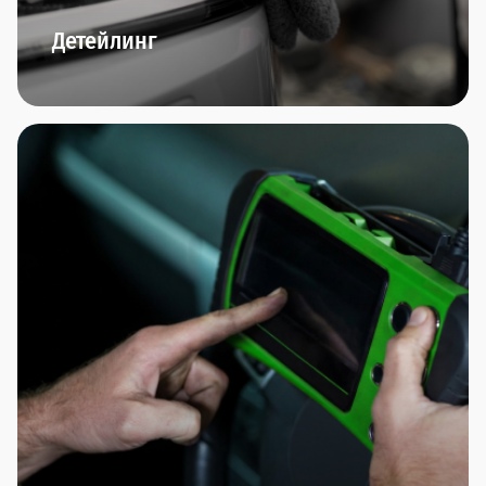
Детейлинг
Комплексная мойка автомобиля, химчистка
салона,багажника, обезжиривание кузова,
очистка чистящей глиной, чистка и полировка
колёсных дисков,нанесение прогрессивных
защитных покрытий (нанокерамика, воск,
антидождь) - мы любим заботиться о внешнем
виде вашего автомобиля.