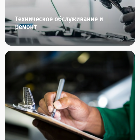
Техническое обслуживание и
ремонт
Мы начинаем заботиться о вашем автомобиле
сразу после того, как вы его приобрели.
В Прагматика мы приглашаем вас на ТО-0 через
полгода после приобретения автомобиля. Далее
вы сможете пройти плановое ТО и межсервисное
ТО.