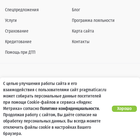
Спецпредложения
Блог
Услуги
Программа лояльности
Страхование
Карта сайта
Кредитование
Контакты
Помощь при ДТП
Информация о технических характеристиках, составе комплектаций, цветовой
С целью улучшения работы сайта и его
гамме и стоимости автомобилей, а также действующих акциях, сроках и условиях
взаимодействия с пользователями сайт pragmaticar.ru
их проведения, указанных на сайте www.pragmaticar.ru, носит информационный
характер и ни при каких условиях не является публичной офертой,
может собирать персональные данные посетителей
определяемой положениями пунктом 2 статьи 437 Гражданского кодекса
при помощи Cookie-файлов и сервиса «Яндекс
Российской Федерации. Для получения подробной информации обращайтесь к
специалистам нашей компании.
Метрика» согласно
Политике конфиденциальности
.
Хорошо
Продолжая работу с сайтом, Вы даёте согласие на
© ПРАГМАТИКА, 2026
обработку персональных данных. Вы всегда можете
отключить файлы cookie в настройках Вашего
браузера.
.