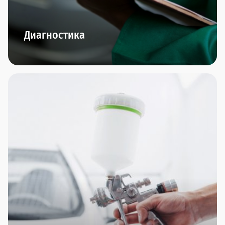
Диагностика
В наших дилерских центрах представлено
новейшее диагностическое оборудование.
Диагностика двигателя, подвески, КПП,
диагностика перед покупкой и компьютерная
диагностика - по итогам проведения мы
предоставим подробнейший отчет и сделаем
интересное предложение по ремонту, если это
понадобится.