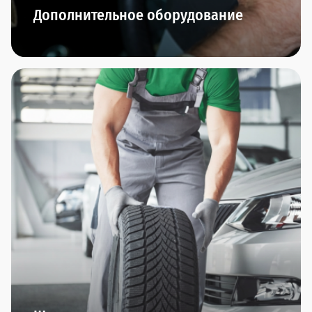
Дополнительное оборудование
В автосалонах сети Прагматика вы найдете
дополнительное оборудование по всем
направлениям: охранные комплексы, защита
автомобиля, интерьер, комфорт, резина/диски,
тюнинг, экстерьер.
Оригинальные производители и гарантия
качества - это мы обещаем.