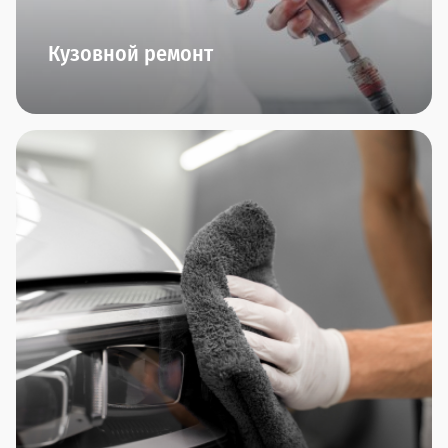
Кузовной ремонт
Кузовные работы любой сложности, работы с
алюминием, малярные работы (и даже
аэрография!), ремонт пластика, замена стекол,
полировка автомобиля - все это мы умеем и
можем делать в нашем центре малярно-кузовного
ремонта "Прагматика". Приезжайте. Вам
понравится.