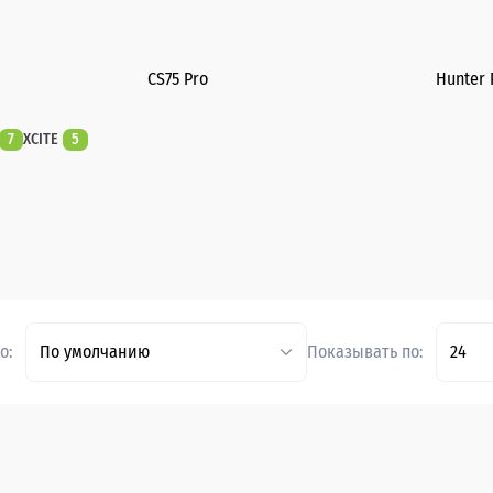
CS75 Pro
Hunter 
7
XCITE
5
о:
По умолчанию
Показывать по:
24