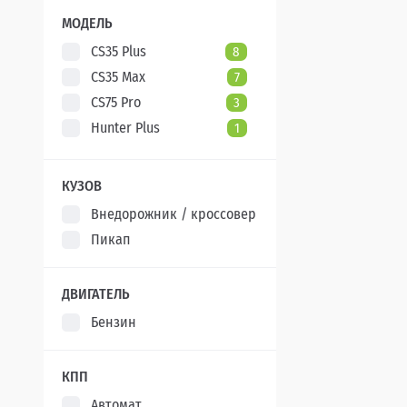
XCITE
5
МОДЕЛЬ
CS35 Plus
8
CS35 Max
7
CS75 Pro
3
Hunter Plus
1
КУЗОВ
Внедорожник / кроссовер
Пикап
ДВИГАТЕЛЬ
Бензин
КПП
Автомат