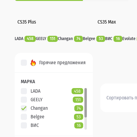
CS35 Plus
CS35 Max
LADA
458
GEELY
151
Changan
74
Belgee
53
ВИС
16
Evolute
Горячие предложения
МАРКА
LADA
458
Сортировать п
GEELY
151
Changan
74
Belgee
53
ВИС
16
Evolute
7