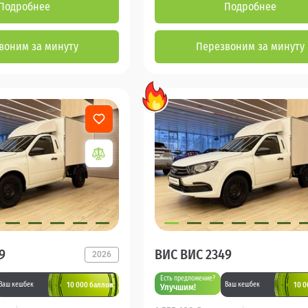
Подробнее
Подробнее
воним за минуту
Перезвоним за минуту
9
ВИС ВИС 2349
2026
Есть предложение?
10 000 баллов
10 0
Ваш кешбек
Ваш кешбек
Улучшим!