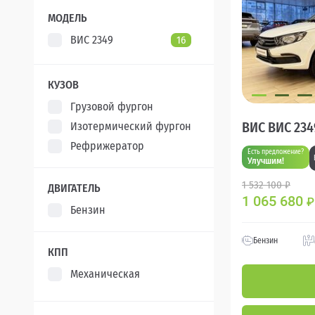
XCITE
5
МОДЕЛЬ
ВИС 2349
16
КУЗОВ
Грузовой фургон
ВИС ВИС 234
Изотермический фургон
Рефрижератор
Есть предложение?
Улучшим!
1 532 100 ₽
ДВИГАТЕЛЬ
1 065 680
₽
Бензин
Бензин
КПП
Механическая