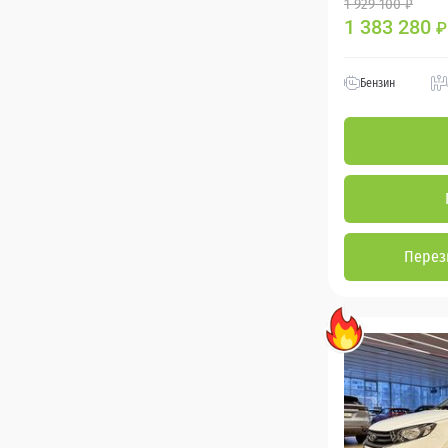
1 929 100 ₽
1 383 280
₽
Бензин
Перез