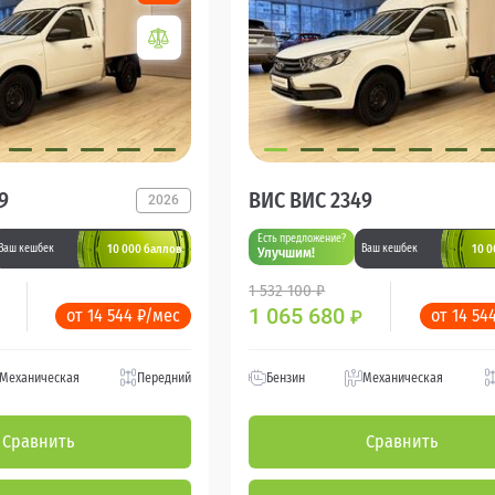
9
ВИС ВИС 2349
2026
Есть предложение?
10 000 баллов
10 0
Ваш кешбек
Ваш кешбек
Улучшим!
1 532 100 ₽
1 065 680
от 14 544 ₽/мес
от 14 54
₽
Механическая
Передний
Бензин
Механическая
Сравнить
Сравнить