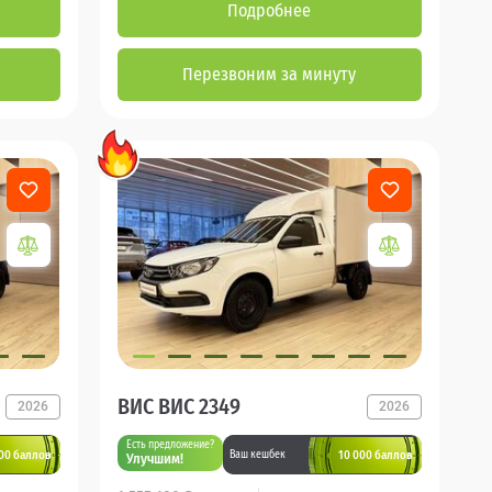
Подробнее
Перезвоним за минуту
ВИС ВИС 2349
2026
2026
Есть предложение?
00 баллов
10 000 баллов
Ваш кешбек
Улучшим!