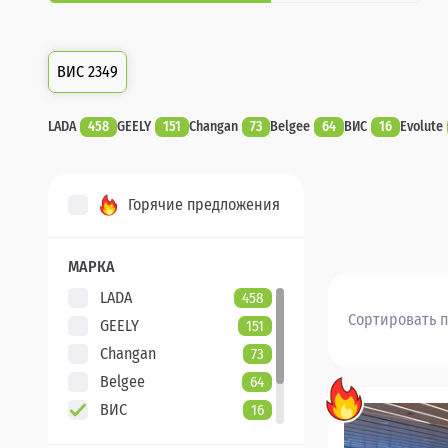
ВИС 2349
LADA
458
GEELY
151
Changan
73
Belgee
64
ВИС
16
Evolute
Горячие предложения
МАРКА
LADA
458
Сортировать п
GEELY
151
Changan
73
Belgee
64
ВИС
16
Evolute
7