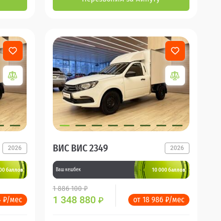
ВИС ВИС 2349
2026
2026
00 баллов
10 000 баллов
Ваш кешбек
1 886 100 ₽
1 348 880
4 ₽/мес
от 18 986 ₽/мес
₽