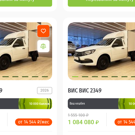
9
ВИС ВИС 2349
2026
10 000 баллов
10 0
Ваш кешбек
1 555 100 ₽
1 084 080
от 14 544 ₽/мес
от 14 54
₽