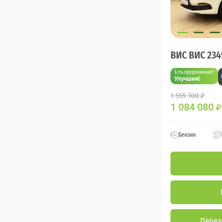
ВИС ВИС 234
Есть предложение?
Улучшим!
1 555 100 ₽
1 084 080
₽
Бензин
Перез