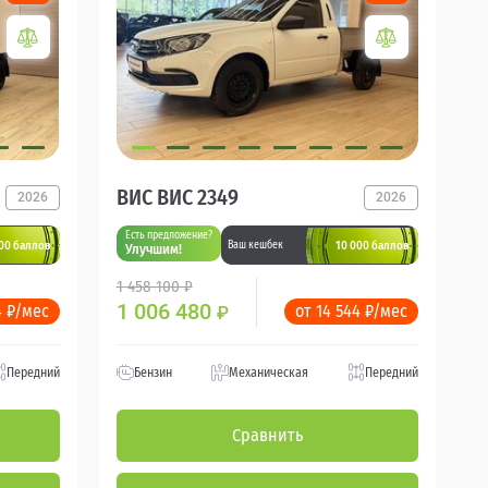
ВИС ВИС 2349
2026
2026
Есть предложение?
00 баллов
10 000 баллов
Ваш кешбек
Улучшим!
1 458 100 ₽
1 006 480
4 ₽/мес
от 14 544 ₽/мес
₽
Передний
Бензин
Механическая
Передний
Сравнить