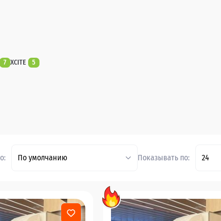
7
XCITE
5
о:
По умолчанию
Показывать по:
24