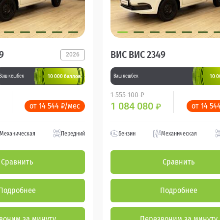
9
ВИС ВИС 2349
2026
10 000 баллов
10 0
Ваш кешбек
Ваш кешбек
1 555 100 ₽
1 084 080
от 14 544 ₽/мес
от 14 54
₽
Механическая
Передний
Бензин
Механическая
Сравнить
Сравнить
Подробнее
Подробнее
воним за минуту
Перезвоним за минуту