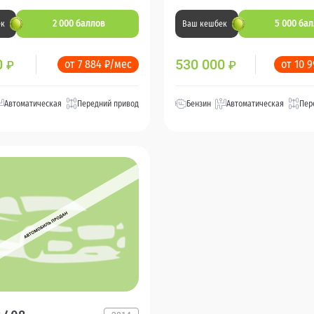
2 000 баллов
5 000 ба
ек
Ваш кешбек
0
530 000
от 7 884 ₽/мес
от 10 
₽
₽
Автоматическая
Передний привод
Бензин
Автоматическая
Пер