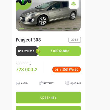
Peugeot 308
2013
5 000 баллов
Ваш кешбек
800 000 ₽
728 000
от 9 358 ₽/мес
₽
Бензин
Автомат
Передний
Сравнить