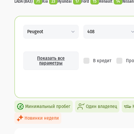
LADA (ВАЗ)
71
Kia
23
Hyundai
17
Ford
15
Renault
14
Nissan
Peugeot
408
Показать все
В кредит
Про
параметры
Минимальный пробег
Один владелец
Новинки недели