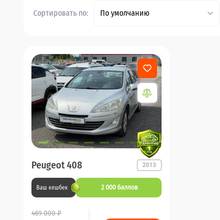
Сортировать по:
По умолчанию
Peugeot 408
2013
2 000 баллов
Ваш кешбек
469 000 ₽