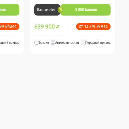
ллов
5 000 баллов
Ваш кешбек
639 900
999 ₽/мес
от 13 279 ₽/мес
₽
едний привод
Бензин
Автоматическая
Передний привод