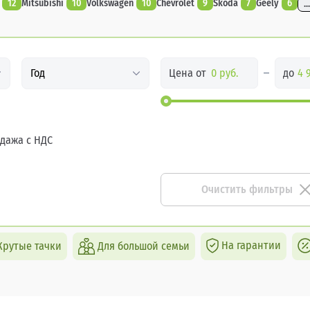
12
Mitsubishi
10
Volkswagen
10
Chevrolet
9
Skoda
7
Geely
6
...
Цена от
до
Год
дажа с НДС
Очистить фильтры
На гарантии
Крутые тачки
Для большой семьи