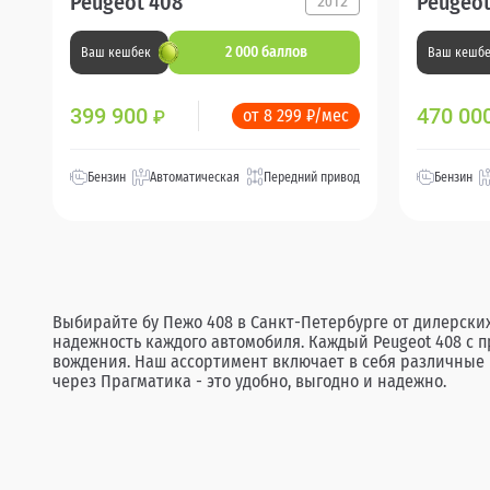
Peugeot 408
Peugeot
2012
2 000 баллов
Ваш кешбек
Ваш кешб
399 900
470 00
от 8 299 ₽/мес
₽
Бензин
Автоматическая
Передний привод
Бензин
Выбирайте бу Пежо 408 в Санкт-Петербурге от дилерских
надежность каждого автомобиля. Каждый Peugeot 408 с 
вождения. Наш ассортимент включает в себя различные к
через Прагматика - это удобно, выгодно и надежно.