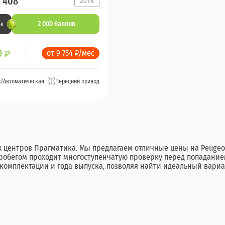
 408
2014
2 000 баллов
ек
0
от 9 754 ₽/мес
₽
Автоматическая
Передний привод
 центров Прагматика. Мы предлагаем отличные цены на Peugeot
пробегом проходит многоступенчатую проверку перед попадание
омплектации и года выпуска, позволяя найти идеальный вариан