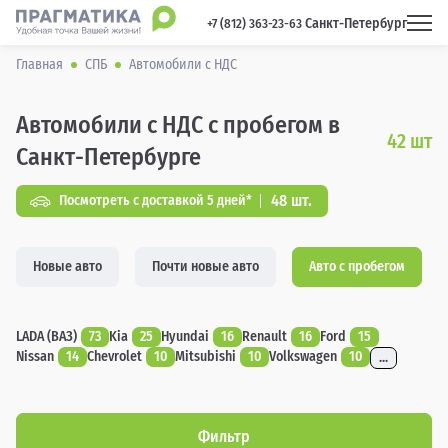
Санкт-Петербург
 +7 (812) 363-23-63 
Главная
СПБ
Автомобили с НДС
Автомобили с НДС с пробегом в
42
шт
Санкт-Петербурге
48 шт.
Посмотреть с доставкой 5 дней*
Новые авто
Почти новые авто
Авто с пробегом
LADA (ВАЗ)
73
Kia
25
Hyundai
16
Renault
16
Ford
15
Nissan
14
Chevrolet
10
Mitsubishi
10
Volkswagen
10
...
Фильтр