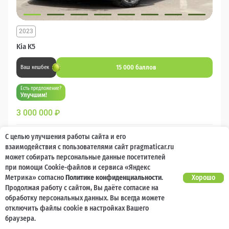
2023
Kia K5
15 000 баллов
Ваш кешбек
Есть предложение?
Улучшим!
3 000 000
₽
Бензин
Автомат
Передний
С целью улучшения работы сайта и его
взаимодействия с пользователями сайт pragmaticar.ru
может собирать персональные данные посетителей
Сравнить
при помощи Cookie-файлов и сервиса «Яндекс
Метрика» согласно
Политике конфиденциальности
.
Хорошо
Подробнее
Продолжая работу с сайтом, Вы даёте согласие на
обработку персональных данных. Вы всегда можете
отключить файлы cookie в настройках Вашего
Перезвоним за минуту
браузера.