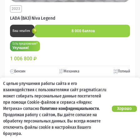
2023
LADA (ВАЗ) Niva Legend
8 000 баллов
Ваш кешбек
Есть предложение?
Улучшим!
1 006 800
₽
Бензин
Механика
Полный
С целью улучшения работы сайта и его
Сравнить
взаимодействия с пользователями сайт pragmaticar.ru
может собирать персональные данные посетителей
при помощи Cookie-файлов и сервиса «Яндекс
Подробнее
Метрика» согласно
Политике конфиденциальности
.
Хорошо
Продолжая работу с сайтом, Вы даёте согласие на
Перезвоним за минуту
обработку персональных данных. Вы всегда можете
отключить файлы cookie в настройках Вашего
браузера.