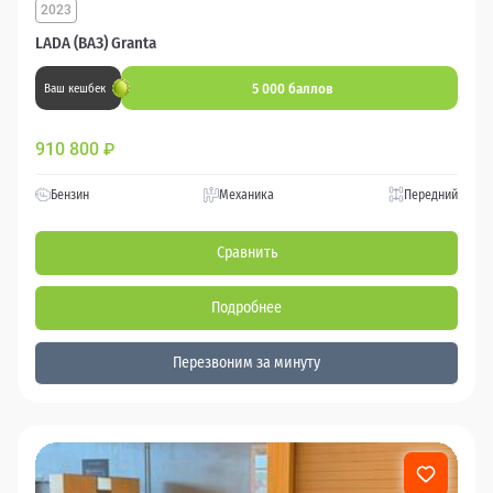
2023
LADA (ВАЗ) Granta
5 000 баллов
Ваш кешбек
910 800
₽
Бензин
Механика
Передний
Сравнить
Подробнее
Перезвоним за минуту