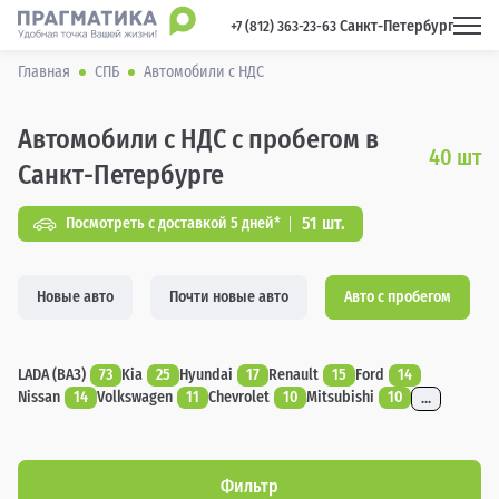
Санкт-Петербург
 +7 (812) 363-23-63 
Главная
СПБ
Автомобили с НДС
Автомобили с НДС с пробегом в
40
шт
Санкт-Петербурге
51 шт.
Посмотреть с доставкой 5 дней*
Новые авто
Почти новые авто
Авто с пробегом
LADA (ВАЗ)
73
Kia
25
Hyundai
17
Renault
15
Ford
14
Nissan
14
Volkswagen
11
Chevrolet
10
Mitsubishi
10
...
Фильтр