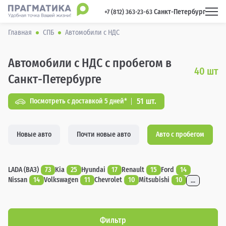
Санкт-Петербург
 +7 (812) 363-23-63 
Главная
СПБ
Автомобили с НДС
Автомобили с НДС с пробегом в
40
шт
Санкт-Петербурге
51 шт.
Посмотреть с доставкой 5 дней*
Новые авто
Почти новые авто
Авто с пробегом
LADA (ВАЗ)
73
Kia
25
Hyundai
17
Renault
15
Ford
14
Nissan
14
Volkswagen
11
Chevrolet
10
Mitsubishi
10
...
Фильтр