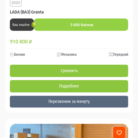
2023
LADA (ВАЗ) Granta
5 000 баллов
Ваш кешбек
910 800
₽
Бензин
Механика
Передний
Сравнить
Подробнее
Перезвоним за минуту