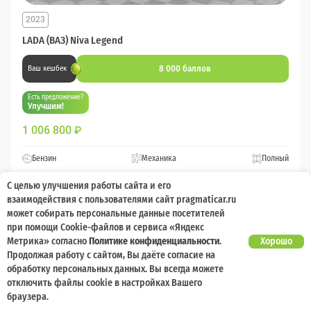
2023
LADA (ВАЗ) Niva Legend
8 000 баллов
Ваш кешбек
Есть предложение?
Улучшим!
1 006 800
₽
Бензин
Механика
Полный
С целью улучшения работы сайта и его
Сравнить
взаимодействия с пользователями сайт pragmaticar.ru
может собирать персональные данные посетителей
при помощи Cookie-файлов и сервиса «Яндекс
Подробнее
Метрика» согласно
Политике конфиденциальности
.
Хорошо
Продолжая работу с сайтом, Вы даёте согласие на
Перезвоним за минуту
обработку персональных данных. Вы всегда можете
отключить файлы cookie в настройках Вашего
браузера.