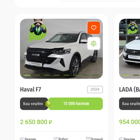
Haval F7
LADA (В
2024
15 000 баллов
Ваш кешбек
Ваш кешб
2 650 800
954 00
₽
Бензин
Робот
Полный
Бензин