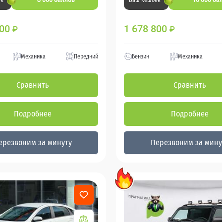
ек
Ваш кешбек
800
1 678 800
₽
₽
Механика
Передний
Бензин
Механика
Сравнить
Сравнить
Подробнее
Подробнее
ерезвоним за минуту
Перезвоним за мину