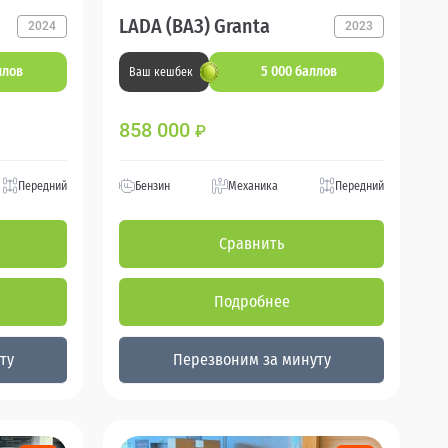
LADA (ВАЗ) Granta
2024
2023
ллов
5 000 баллов
Ваш кешбек
858 000
₽
Передний
Бензин
Механика
Передний
Сравнить
Подробнее
ту
Перезвоним за минуту