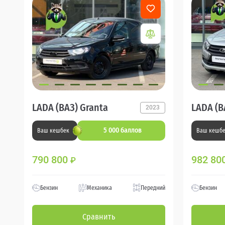
LADA (ВАЗ) Granta
LADA (В
2023
5 000 баллов
Ваш кешбек
Ваш кешб
790 800
982 80
₽
Бензин
Механика
Передний
Бензин
Сравнить