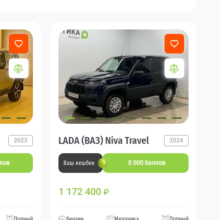
LADA (ВАЗ) Niva Travel
2023
2024
ллов
8 000 баллов
Ваш кешбек
1 172 400
₽
Полный
Бензин
Механика
Полный