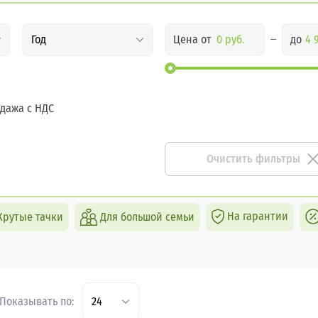
Цена от
до
Год
дажа с НДС
Очистить фильтры
На гарантии
Крутые тачки
Для большой семьи
Показывать по:
24