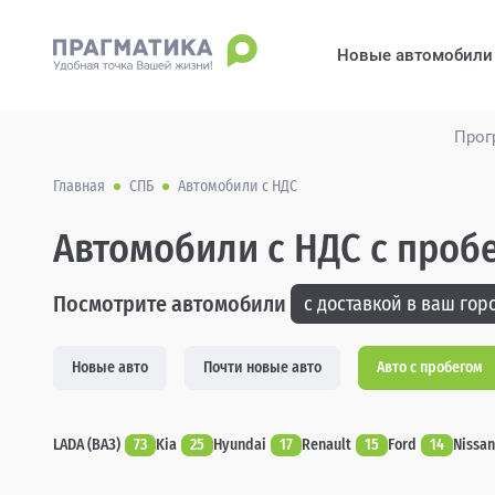
Новые автомобили
Прог
Главная
СПБ
Автомобили с НДС
Автомобили с НДС с проб
Посмотрите автомобили
с доставкой в ваш горо
Новые авто
Почти новые авто
Авто с пробегом
LADA (ВАЗ)
73
Kia
25
Hyundai
17
Renault
15
Ford
14
Nissan