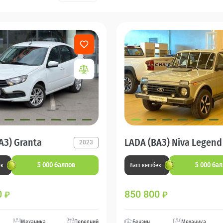
АЗ) Granta
LADA (ВАЗ) Niva Legend
2023
5 000 баллов
5 000 ба
ек
Ваш кешбек
0
850 800
₽
₽
Механика
Передний
Бензин
Механика