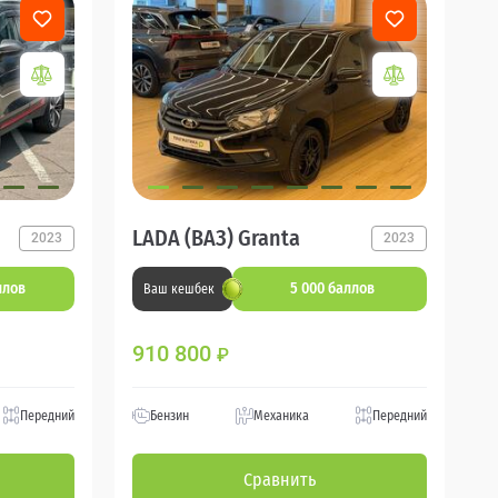
LADA (ВАЗ) Granta
2023
2023
ллов
5 000 баллов
Ваш кешбек
910 800
₽
Передний
Бензин
Механика
Передний
Сравнить