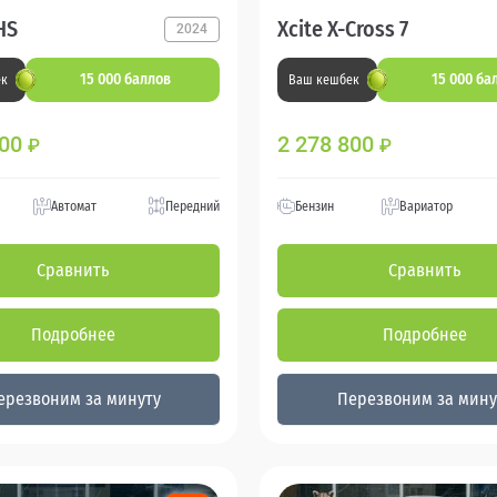
HS
Xcite X-Cross 7
2024
15 000 баллов
15 000 ба
ек
Ваш кешбек
800
2 278 800
₽
₽
Автомат
Передний
Бензин
Вариатор
Сравнить
Сравнить
Подробнее
Подробнее
ерезвоним за минуту
Перезвоним за мину