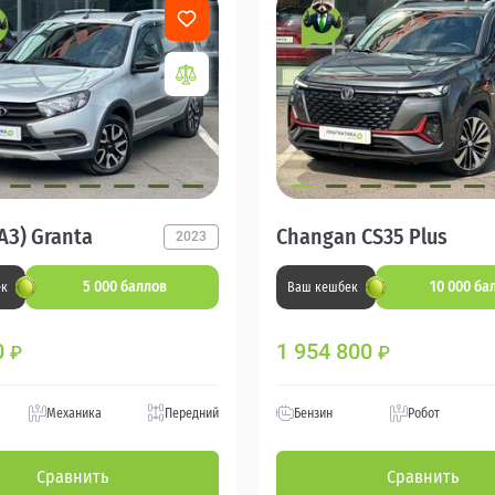
АЗ) Granta
Changan CS35 Plus
2023
5 000 баллов
10 000 ба
ек
Ваш кешбек
0
1 954 800
₽
₽
Механика
Передний
Бензин
Робот
Сравнить
Сравнить