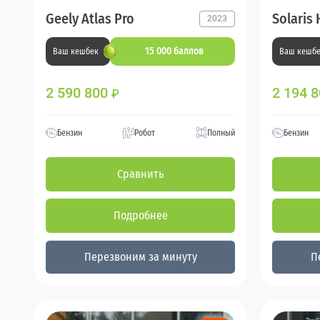
Geely Atlas Pro
Solaris 
2023
15 000 баллов
Ваш кешбек
Ваш кешб
2 590 800
2 194 
₽
Бензин
Робот
Полный
Бензин
Сравнить
Подробнее
Перезвоним за минуту
П