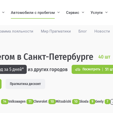
Автомобили с пробегом
Сервис
Услуги
рамма лояльности
Мир Прагматики
Блог
Новости
егом в Санкт-Петербурге
40
шт
из других городов
д за 5 дней*
51 ш
Посмотреть
Прагматика дисконт
14
Volkswagen
11
Chevrolet
10
Mitsubishi
10
Skoda
9
Geely
7