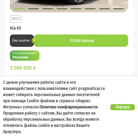
2023
Kia K5
15 000 баллов
Ваш кешбек
Есть предложение?
Улучшим!
3 000 000
₽
Бензин
Автомат
Передний
С целью улучшения работы сайта и его
взаимодействия с пользователями сайт pragmaticar.ru
может собирать персональные данные посетителей
Сравнить
при помощи Cookie-файлов и сервиса «Яндекс
Метрика» согласно
Политике конфиденциальности
.
Хорошо
Подробнее
Продолжая работу с сайтом, Вы даёте согласие на
обработку персональных данных. Вы всегда можете
отключить файлы cookie в настройках Вашего
Перезвоним за минуту
браузера.