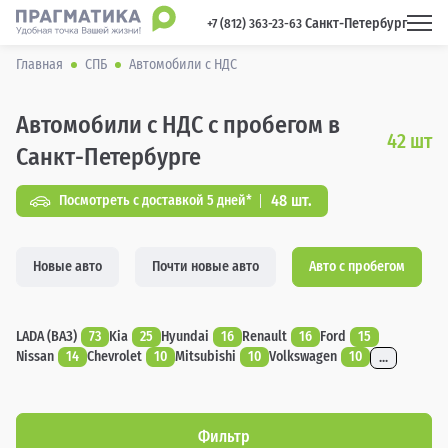
Санкт-Петербург
 +7 (812) 363-23-63 
Главная
СПБ
Автомобили с НДС
Автомобили с НДС с пробегом в
42
шт
Санкт-Петербурге
48 шт.
Посмотреть с доставкой 5 дней*
Новые авто
Почти новые авто
Авто с пробегом
LADA (ВАЗ)
73
Kia
25
Hyundai
16
Renault
16
Ford
15
Nissan
14
Chevrolet
10
Mitsubishi
10
Volkswagen
10
...
Фильтр