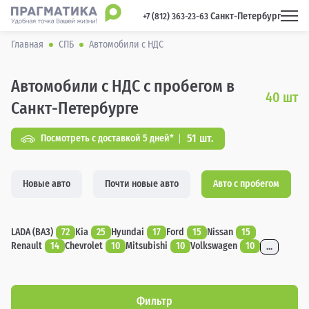
Санкт-Петербург
 +7 (812) 363-23-63 
Главная
СПБ
Автомобили с НДС
Автомобили с НДС с пробегом в
40
шт
Санкт-Петербурге
51 шт.
Посмотреть с доставкой 5 дней*
Новые авто
Почти новые авто
Авто с пробегом
LADA (ВАЗ)
72
Kia
25
Hyundai
17
Ford
15
Nissan
15
Renault
14
Chevrolet
10
Mitsubishi
10
Volkswagen
10
...
Фильтр