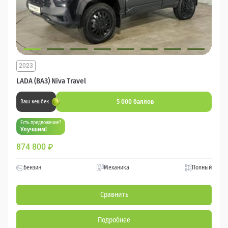
2023
LADA (ВАЗ) Niva Travel
5 000 баллов
Ваш кешбек
Есть предложение?
Улучшим!
874 800
₽
Бензин
Механика
Полный
Сравнить
Подробнее