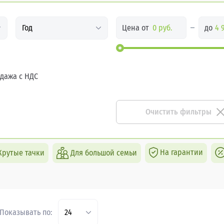
Цена от
до
Год
дажа с НДС
Очистить фильтры
На гарантии
Крутые тачки
Для большой семьи
Показывать по:
24