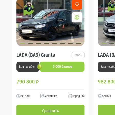
LADA (ВАЗ) Granta
LADA (В
2023
5 000 баллов
Ваш кешбек
Ваш кешб
790 800
982 80
₽
Бензин
Механика
Передний
Бензин
Сравнить