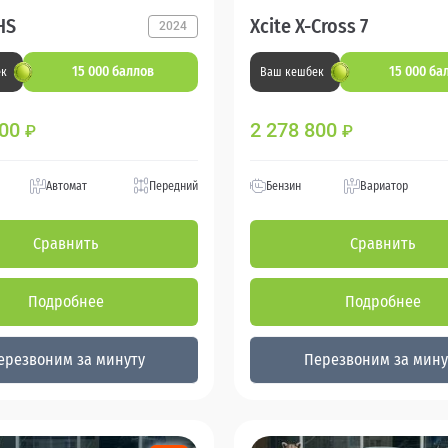
HS
Xcite X-Cross 7
2024
15 000 баллов
15 000 ба
ек
Ваш кешбек
800
2 278 800
₽
₽
Автомат
Передний
Бензин
Вариатор
Сравнить
Сравнить
Подробнее
Подробнее
ерезвоним за минуту
Перезвоним за мину