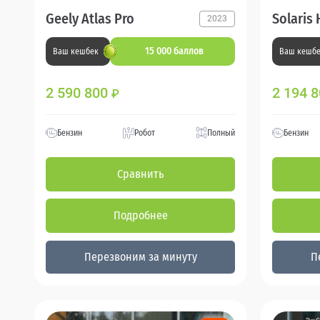
Geely Atlas Pro
Solaris 
2023
15 000 баллов
Ваш кешбек
Ваш кешб
2 590 800
2 194 
₽
Бензин
Робот
Полный
Бензин
Сравнить
Подробнее
Перезвоним за минуту
П