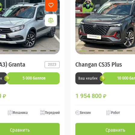
АЗ) Granta
Changan CS35 Plus
2023
5 000 баллов
10 000 ба
ек
Ваш кешбек
0
1 954 800
₽
₽
Механика
Передний
Бензин
Робот
Сравнить
Сравнить