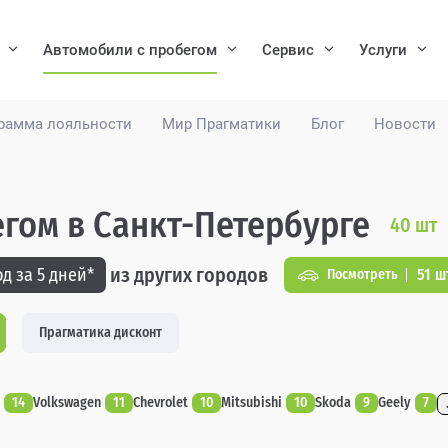
Автомобили с пробегом
Сервис
Услуги
рамма лояльности
Мир Прагматики
Блог
Новости
егом в Санкт-Петербурге
40
шт
из других городов
д за 5 дней*
51 ш
Посмотреть
Прагматика дисконт
14
Volkswagen
11
Chevrolet
10
Mitsubishi
10
Skoda
9
Geely
7