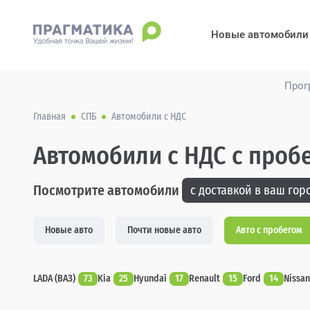
Новые автомобили
Прог
Главная
СПБ
Автомобили с НДС
Автомобили с НДС с проб
Посмотрите автомобили
с доставкой в ваш горо
Новые авто
Почти новые авто
Авто с пробегом
LADA (ВАЗ)
73
Kia
25
Hyundai
17
Renault
15
Ford
14
Nissan