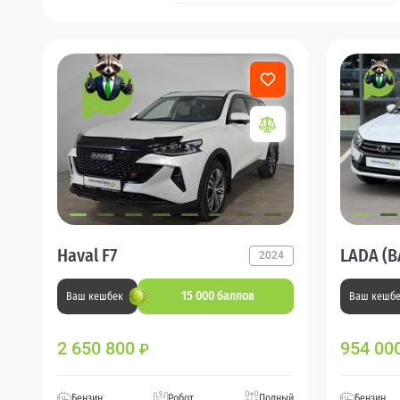
Haval F7
LADA (В
2024
15 000 баллов
Ваш кешбек
Ваш кешб
2 650 800
954 00
₽
Бензин
Робот
Полный
Бензин