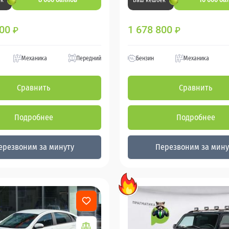
ек
Ваш кешбек
800
1 678 800
₽
₽
Механика
Передний
Бензин
Механика
Сравнить
Сравнить
Подробнее
Подробнее
ерезвоним за минуту
Перезвоним за мину