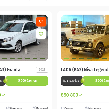
АЗ) Granta
LADA (ВАЗ) Niva Legend
2023
5 000 баллов
5 000 ба
ек
Ваш кешбек
0
850 800
₽
₽
Механика
Передний
Бензин
Механика