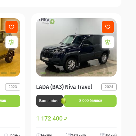
LADA (ВАЗ) Niva Travel
2023
2024
ллов
8 000 баллов
Ваш кешбек
1 172 400
₽
Полный
Бензин
Механика
Полный