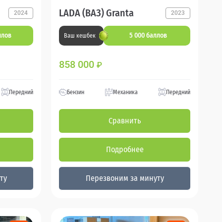
LADA (ВАЗ) Granta
2024
2023
ллов
5 000 баллов
Ваш кешбек
858 000
₽
Передний
Бензин
Механика
Передний
Сравнить
Подробнее
ту
Перезвоним за минуту