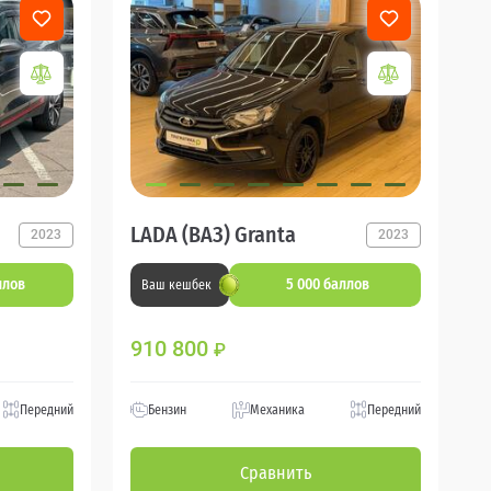
LADA (ВАЗ) Granta
2023
2023
ллов
5 000 баллов
Ваш кешбек
910 800
₽
Передний
Бензин
Механика
Передний
Сравнить