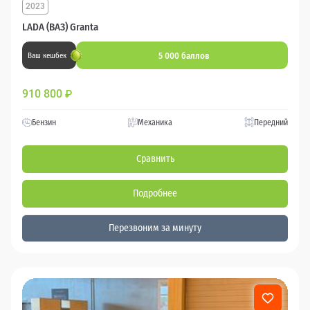
2023
LADA (ВАЗ) Granta
5 000 баллов
Ваш кешбек
910 800
₽
Бензин
Механика
Передний
Сравнить
Подробнее
Перезвоним за минуту