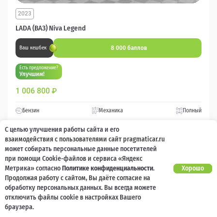
2023
LADA (ВАЗ) Niva Legend
8 000 баллов
Ваш кешбек
Есть предложение?
Улучшим!
1 006 800
₽
Бензин
Механика
Полный
С целью улучшения работы сайта и его
Сравнить
взаимодействия с пользователями сайт pragmaticar.ru
может собирать персональные данные посетителей
при помощи Cookie-файлов и сервиса «Яндекс
Подробнее
Метрика» согласно
Политике конфиденциальности
.
Хорошо
Продолжая работу с сайтом, Вы даёте согласие на
Перезвоним за минуту
обработку персональных данных. Вы всегда можете
отключить файлы cookie в настройках Вашего
браузера.