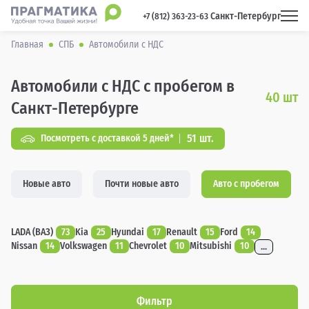
Санкт-Петербург
 +7 (812) 363-23-63 
Главная
СПБ
Автомобили с НДС
Автомобили с НДС с пробегом в
40
шт
Санкт-Петербурге
51 шт.
Посмотреть с доставкой 5 дней*
Новые авто
Почти новые авто
Авто с пробегом
LADA (ВАЗ)
73
Kia
25
Hyundai
17
Renault
15
Ford
14
Nissan
14
Volkswagen
11
Chevrolet
10
Mitsubishi
10
...
Фильтр