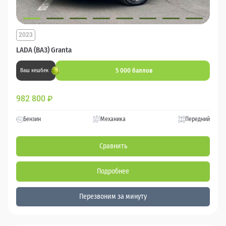
2023
LADA (ВАЗ) Granta
5 000 баллов
Ваш кешбек
982 800
₽
Бензин
Механика
Передний
Сравнить
Подробнее
Перезвоним за минуту