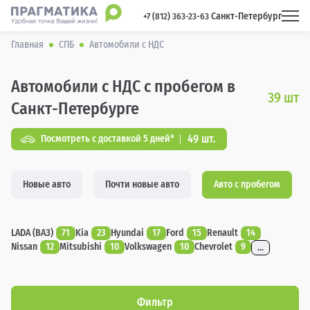
Санкт-Петербург
 +7 (812) 363-23-63 
Главная
СПБ
Автомобили с НДС
Автомобили с НДС с пробегом в
39
шт
Санкт-Петербурге
49 шт.
Посмотреть с доставкой 5 дней*
Новые авто
Почти новые авто
Авто с пробегом
LADA (ВАЗ)
71
Kia
23
Hyundai
17
Ford
15
Renault
14
Nissan
12
Mitsubishi
10
Volkswagen
10
Chevrolet
9
...
Фильтр