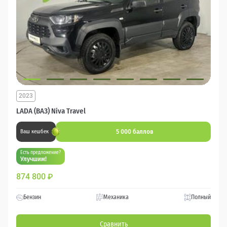
2023
LADA (ВАЗ) Niva Travel
5 000 баллов
Ваш кешбек
Есть предложение?
Улучшим!
874 800
₽
Бензин
Механика
Полный
Сравнить