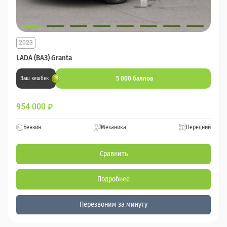
2023
LADA (ВАЗ) Granta
5 000 баллов
Ваш кешбек
954 000
₽
Бензин
Механика
Передний
Сравнить
Подробнее
Перезвоним за минуту