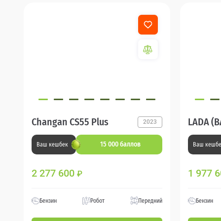
Changan CS55 Plus
LADA (В
2023
15 000 баллов
Ваш кешбек
Ваш кешб
2 277 600
1 977 
₽
Бензин
Робот
Передний
Бензин