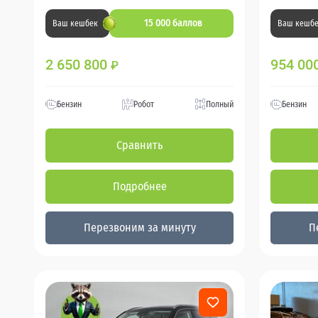
15 000 баллов
Ваш кешбек
Ваш кешб
2 650 800
954 00
₽
Бензин
Робот
Полный
Бензин
Сравнить
Подробнее
Перезвоним за минуту
П