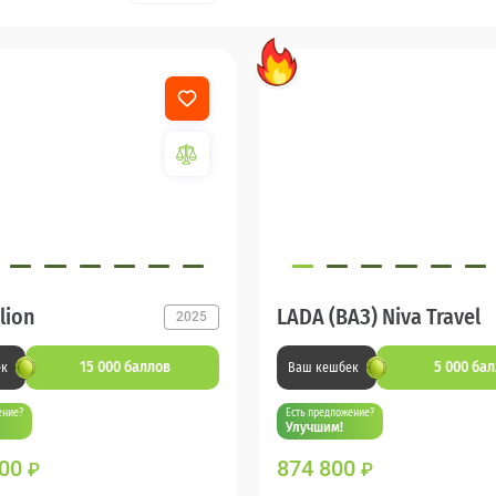
lion
LADA (ВАЗ) Niva Travel
2025
15 000 баллов
5 000 ба
ек
Ваш кешбек
ение?
Есть предложение?
Улучшим!
800
874 800
₽
₽