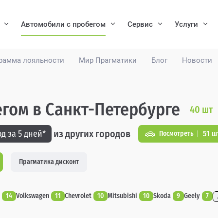
Автомобили с пробегом
Сервис
Услуги
рамма лояльности
Мир Прагматики
Блог
Новости
егом в Санкт-Петербурге
40
шт
из других городов
д за 5 дней*
51 ш
Посмотреть
Прагматика дисконт
14
Volkswagen
11
Chevrolet
10
Mitsubishi
10
Skoda
9
Geely
7