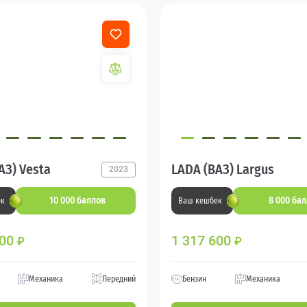
АЗ) Vesta
LADA (ВАЗ) Largus
2023
10 000 баллов
8 000 ба
ек
Ваш кешбек
600
1 317 600
₽
₽
Механика
Передний
Бензин
Механика