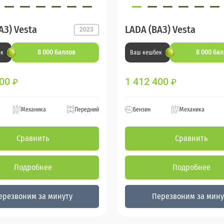
АЗ) Vesta
LADA (ВАЗ) Vesta
2023
8 000 баллов
8 000 ба
ек
Ваш кешбек
800
1 412 400
₽
₽
Механика
Передний
Бензин
Механика
Сравнить
Сравнить
Подробнее
Подробнее
ерезвоним за минуту
Перезвоним за мину