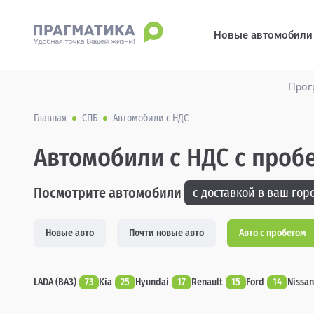
Новые автомобили
Прог
Главная
СПБ
Автомобили с НДС
Автомобили с НДС с проб
Посмотрите автомобили
с доставкой в ваш горо
Новые авто
Почти новые авто
Авто с пробегом
LADA (ВАЗ)
73
Kia
25
Hyundai
17
Renault
15
Ford
14
Nissan