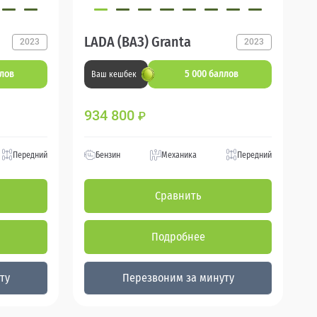
LADA (ВАЗ) Granta
2023
2023
ллов
5 000 баллов
Ваш кешбек
934 800
₽
Передний
Бензин
Механика
Передний
Сравнить
Подробнее
ту
Перезвоним за минуту