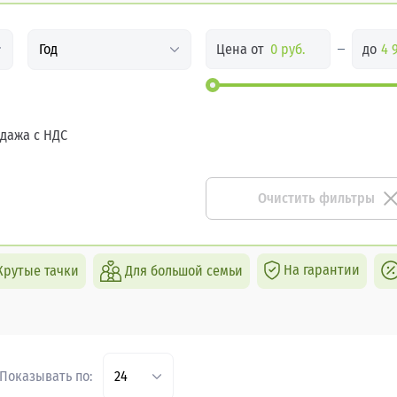
Цена от
до
Год
дажа с НДС
Очистить фильтры
На гарантии
Крутые тачки
Для большой семьи
Показывать по:
24