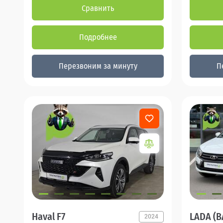
Сравнить
Подробнее
Перезвоним за минуту
П
Haval F7
LADA (В
2024