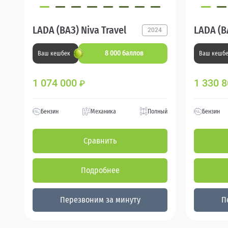
LADA (ВАЗ) Niva Travel
LADA (В
2024
8 000 баллов
Ваш кешбек
Ваш кешб
1 074 000
1 330 
₽
Бензин
Механика
Полный
Бензин
Сравнить
Подробнее
Перезвоним за минуту
П