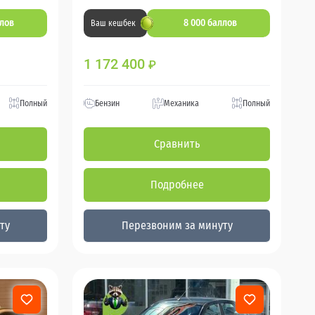
ллов
8 000 баллов
Ваш кешбек
1 172 400
₽
Полный
Бензин
Механика
Полный
Сравнить
Подробнее
ту
Перезвоним за минуту