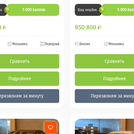
5 000 баллов
5 000 ба
ек
Ваш кешбек
0
850 800
₽
₽
Механика
Передний
Бензин
Механика
Сравнить
Сравнить
Подробнее
Подробнее
ерезвоним за минуту
Перезвоним за мину