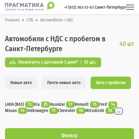
Санкт-Петербург
 +7 (812) 363-23-63 
Главная
СПБ
Автомобили с НДС
Автомобили с НДС с пробегом в
40
шт
Санкт-Петербурге
51 шт.
Посмотреть с доставкой 5 дней*
Новые авто
Почти новые авто
Авто с пробегом
LADA (ВАЗ)
73
Kia
25
Hyundai
17
Renault
15
Ford
14
Nissan
14
Volkswagen
11
Chevrolet
10
Mitsubishi
10
...
Фильтр