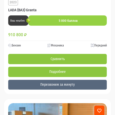
2023
LADA (ВАЗ) Granta
5 000 баллов
Ваш кешбек
910 800
₽
Бензин
Механика
Передний
Сравнить
Подробнее
Перезвоним за минуту