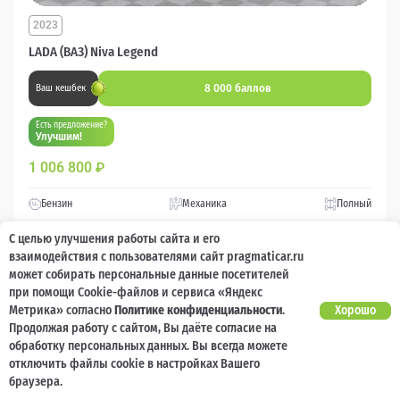
2023
LADA (ВАЗ) Niva Legend
8 000 баллов
Ваш кешбек
Есть предложение?
Улучшим!
1 006 800
₽
Бензин
Механика
Полный
С целью улучшения работы сайта и его
Сравнить
взаимодействия с пользователями сайт pragmaticar.ru
может собирать персональные данные посетителей
при помощи Cookie-файлов и сервиса «Яндекс
Подробнее
Метрика» согласно
Политике конфиденциальности
.
Хорошо
Продолжая работу с сайтом, Вы даёте согласие на
Перезвоним за минуту
обработку персональных данных. Вы всегда можете
отключить файлы cookie в настройках Вашего
браузера.