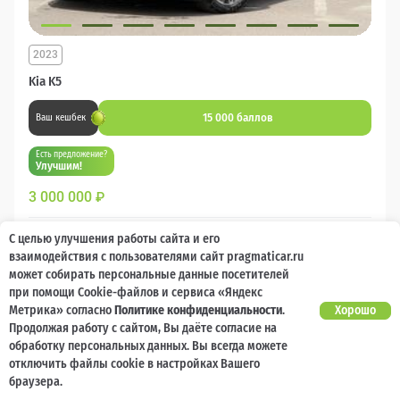
2023
Kia K5
15 000 баллов
Ваш кешбек
Есть предложение?
Улучшим!
3 000 000
₽
Бензин
Автомат
Передний
С целью улучшения работы сайта и его
взаимодействия с пользователями сайт pragmaticar.ru
может собирать персональные данные посетителей
Сравнить
при помощи Cookie-файлов и сервиса «Яндекс
Метрика» согласно
Политике конфиденциальности
.
Хорошо
Подробнее
Продолжая работу с сайтом, Вы даёте согласие на
обработку персональных данных. Вы всегда можете
отключить файлы cookie в настройках Вашего
Перезвоним за минуту
браузера.