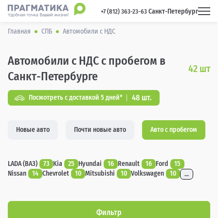
Санкт-Петербург
 +7 (812) 363-23-63 
Главная
СПБ
Автомобили с НДС
Автомобили с НДС с пробегом в
42
шт
Санкт-Петербурге
48 шт.
Посмотреть с доставкой 5 дней*
Новые авто
Почти новые авто
Авто с пробегом
LADA (ВАЗ)
73
Kia
25
Hyundai
16
Renault
16
Ford
15
Nissan
14
Chevrolet
10
Mitsubishi
10
Volkswagen
10
...
Фильтр