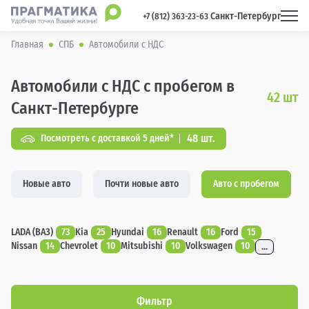
Санкт-Петербург
 +7 (812) 363-23-63 
Главная
СПБ
Автомобили с НДС
Автомобили с НДС с пробегом в
42
шт
Санкт-Петербурге
48 шт.
Посмотреть с доставкой 5 дней*
Новые авто
Почти новые авто
Авто с пробегом
LADA (ВАЗ)
73
Kia
25
Hyundai
16
Renault
16
Ford
15
Nissan
14
Chevrolet
10
Mitsubishi
10
Volkswagen
10
...
Фильтр