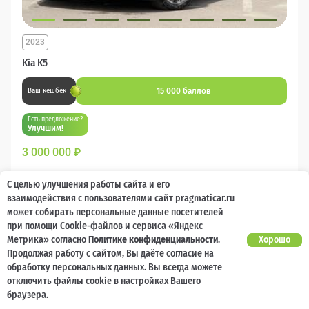
2023
Kia K5
15 000 баллов
Ваш кешбек
Есть предложение?
Улучшим!
3 000 000
₽
Бензин
Автомат
Передний
С целью улучшения работы сайта и его
взаимодействия с пользователями сайт pragmaticar.ru
может собирать персональные данные посетителей
Сравнить
при помощи Cookie-файлов и сервиса «Яндекс
Метрика» согласно
Политике конфиденциальности
.
Хорошо
Подробнее
Продолжая работу с сайтом, Вы даёте согласие на
обработку персональных данных. Вы всегда можете
отключить файлы cookie в настройках Вашего
Перезвоним за минуту
браузера.