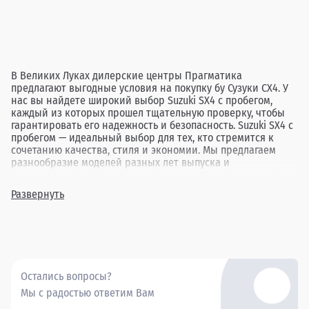
В Великих Луках дилерские центры Прагматика
предлагают выгодные условия на покупку бу Сузуки СХ4. У
нас вы найдете широкий выбор Suzuki SX4 с пробегом,
каждый из которых прошел тщательную проверку, чтобы
гарантировать его надежность и безопасность. Suzuki SX4 с
пробегом — идеальный выбор для тех, кто стремится к
сочетанию качества, стиля и экономии. Мы предлагаем
разнообразие моделей разных лет выпуска и
комплектаций, позволяя подобрать идеальный автомобиль
под любые потребности. Покупая бу Сузуки СХ4 в Великих
Развернуть
Луках через Прагматика, вы получаете надежный
автомобиль по привлекательной цене, подкрепленный
высоким уровнем сервиса.
Остались вопросы?
Мы с радостью ответим Вам