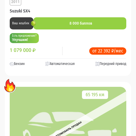
2011
Suzuki SX4
8 000 баллов
Ваш кешбек
Есть предложение?
Улучшим!
1 079 000
₽
от 22 392 ₽/мес
Бензин
Автоматическая
Передний привод
65 195 км