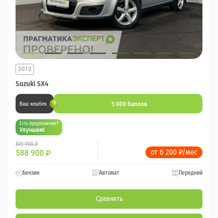
2012
Suzuki SX4
5 000 баллов
Ваш кешбек
Есть предложение?
Улучшим!
619 900 ₽
от 6 200 ₽/мес
588 900
₽
Бензин
Автомат
Передний
Сравнить