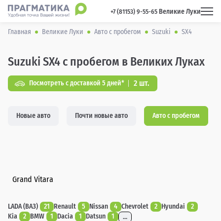
Великие Луки
 +7 (81153) 9-55-65 
Главная
Великие Луки
Авто с пробегом
Suzuki
SX4
Suzuki SX4 с пробегом в Великих Луках
2 шт.
Посмотреть с доставкой 5 дней*
Новые авто
Почти новые авто
Авто с пробегом
Grand Vitara
LADA (ВАЗ)
21
Renault
5
Nissan
4
Chevrolet
2
Hyundai
2
Kia
2
BMW
1
Dacia
1
Datsun
1
...