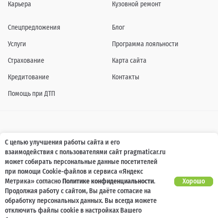
Карьера
Кузовной ремонт
Спецпредложения
Блог
Услуги
Программа лояльности
Страхование
Карта сайта
Кредитование
Контакты
Помощь при ДТП
Информация о технических характеристиках, составе комплектаций, цветовой
С целью улучшения работы сайта и его
гамме и стоимости автомобилей, а также действующих акциях, сроках и условиях
взаимодействия с пользователями сайт pragmaticar.ru
их проведения, указанных на сайте www.pragmaticar.ru, носит информационный
характер и ни при каких условиях не является публичной офертой,
может собирать персональные данные посетителей
определяемой положениями пунктом 2 статьи 437 Гражданского кодекса
при помощи Cookie-файлов и сервиса «Яндекс
Российской Федерации. Для получения подробной информации обращайтесь к
специалистам нашей компании.
Метрика» согласно
Политике конфиденциальности
.
Хорошо
Продолжая работу с сайтом, Вы даёте согласие на
© ПРАГМАТИКА, 2026
обработку персональных данных. Вы всегда можете
отключить файлы cookie в настройках Вашего